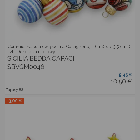
Ceramiczna kula świąteczna Caltagirone, h 6 i Ø ok. 3,5 cm. (1
szt.) Dekoracja i losowy...
SICILIA BEDDA CAPACI
SBVGM0046
9,45 €
10,50 €
Zapasy
88
-3,00 €