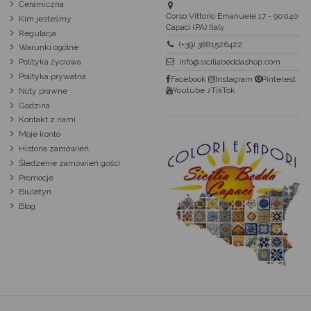
Ceramiczna
Corso Vittorio Emanuele 17 - 90040
Kim jesteśmy
Capaci (PA) Italy
Regulacja
(+39) 3881526422
Warunki ogólne
Polityka życiowa
info@siciliabeddashop.com
Polityka prywatna
Facebook
Instagram
Pinterest
Youtube
♪TikTok
Noty prawne
Godzina
Kontakt z nami
Moje konto
Historia zamówień
Śledzenie zamówień gości
Promocje
Biuletyn
Blog