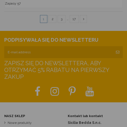
Zapasy
57
1
2
3
…
17
PODPISYWAŁA SIĘ DO NEWSLETTERU
ZAPISZ SIĘ DO NEWSLETTERA, ABY
OTRZYMAĆ 5% RABATU NA PIERWSZY
ZAKUP
NASZ SKLEP
Kontakt lub kontakt
Nowe produkty
Sicilia Bedda S.n.c.