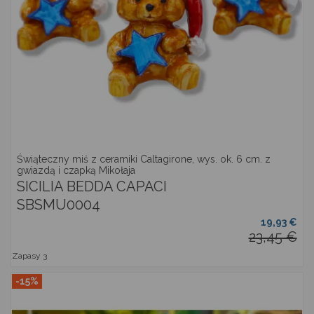
Świąteczny miś z ceramiki Caltagirone, wys. ok. 6 cm. z
gwiazdą i czapką Mikołaja
SICILIA BEDDA CAPACI
SBSMU0004
19,93 €
23,45 €
Zapasy
3
-15%