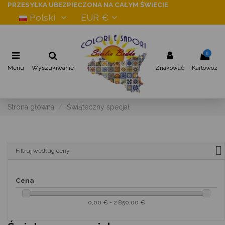
PRZESYŁKA UBEZPIECZONA NA CAŁYM ŚWIECIE
Polski
EUR €
0
Menu
Wyszukiwanie
Znakować
Kartowóz
Strona główna
Świąteczny specjał
Filtruj według ceny
Cena
0,00 € - 2 850,00 €