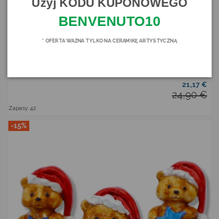
Użyj KODU KUPONOWEGO
BENVENUTO10
* OFERTA WAŻNA TYLKO NA CERAMIKĘ ARTYSTYCZNĄ
Bożego Narodzenia w ceramicznej - dwa rozmiary
SICILIA BEDDA CAPACI
SB10473
21,17 €
24,90 €
Zapasy
42
-15%