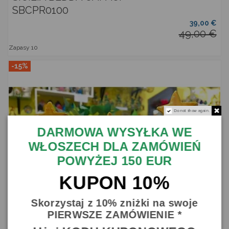
SBCPR0100
39,00 €
49,00 €
Zapasy
10
-15%
Do not show again.
DARMOWA WYSYŁKA WE
WŁOSZECH DLA ZAMÓWIEŃ
POWYŻEJ 150 EUR
KUPON 10%
Skorzystaj z 10% zniżki na swoje
PIERWSZE ZAMÓWIENIE *