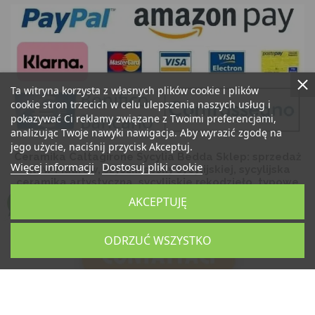
Ta witryna korzysta z własnych plików cookie i plików
cookie stron trzecich w celu ulepszenia naszych usług i
pokazywać Ci reklamy związane z Twoimi preferencjami,
analizując Twoje nawyki nawigacja. Aby wyrazić zgodę na
jego użycie, naciśnij przycisk Akceptuj.
Ceramika Caltagirone Sycylia Bedda Sklep: sprzedaż
Więcej informacji
Dostosuj pliki cookie
głów Maurów, szyszki sosny sycylijskiej, sycylijska
ceramika artystyczna, sycylijskie rękodzieło, typowe
produkty sycylijskie, sycylijskie pamiątki
AKCEPTUJĘ
ODRZUĆ WSZYSTKO