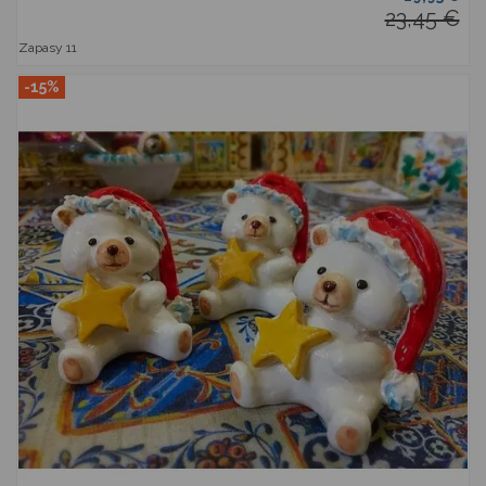
23,45 €
Zapasy
11
-15%