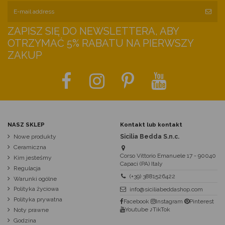
ZAPISZ SIĘ DO NEWSLETTERA, ABY
OTRZYMAĆ 5% RABATU NA PIERWSZY
ZAKUP
NASZ SKLEP
Kontakt lub kontakt
Nowe produkty
Sicilia Bedda S.n.c.
Ceramiczna
Corso Vittorio Emanuele 17 - 90040
Kim jesteśmy
Capaci (PA) Italy
Regulacja
(+39) 3881526422
Warunki ogólne
Polityka życiowa
info@siciliabeddashop.com
Polityka prywatna
Facebook
Instagram
Pinterest
Youtube
♪TikTok
Noty prawne
Godzina