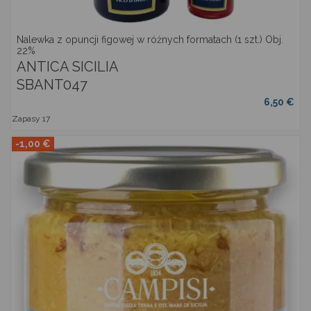
Nalewka z opuncji figowej w różnych formatach (1 szt.) Obj.
22%
ANTICA SICILIA
SBANT047
6,50 €
Zapasy
17
-1,00 €