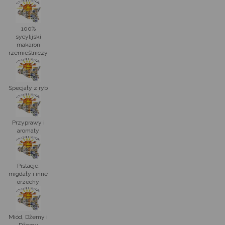
100%
sycylijski
makaron
rzemieślniczy
Specjały z ryb
Przyprawy i
aromaty
Pistacje,
migdały i inne
orzechy
Miód, Dżemy i
Dżemy