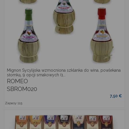
Mignon Sycylijska wzmocniona szklanka do wina, powlekana
słomką, 9 opcji smakowych (1...
ROMEO
SBROM020
7,50 €
Zapasy
115