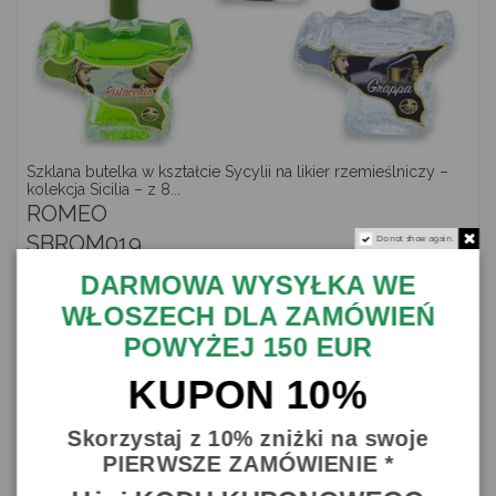
Szklana butelka w kształcie Sycylii na likier rzemieślniczy –
kolekcja Sicilia – z 8...
ROMEO
SBROM019
Do not show again.
14,00 €
DARMOWA WYSYŁKA WE
Zapasy
196
WŁOSZECH DLA ZAMÓWIEŃ
-1,50 €
POWYŻEJ 150 EUR
KUPON 10%
Skorzystaj z 10% zniżki na swoje
PIERWSZE ZAMÓWIENIE *