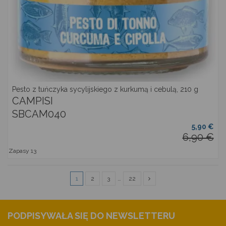
Pesto z tuńczyka sycylijskiego z kurkumą i cebulą, 210 g
CAMPISI
SBCAM040
5,90 €
6,90 €
Zapasy
13
1
2
3
…
22
PODPISYWAŁA SIĘ DO NEWSLETTERU