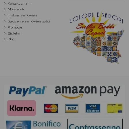
Kontakt z nami
Moje konto
Historia zamówień
Śledzenie zamówień gości
Promocje
Biuletyn
Blog