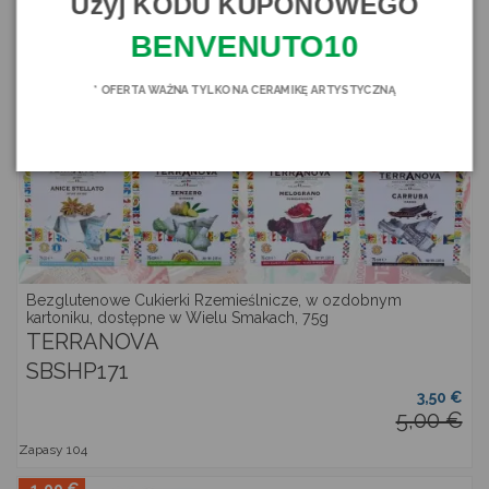
Użyj KODU KUPONOWEGO
BENVENUTO10
* OFERTA WAŻNA TYLKO NA CERAMIKĘ ARTYSTYCZNĄ
Bezglutenowe Cukierki Rzemieślnicze, w ozdobnym
kartoniku, dostępne w Wielu Smakach, 75g
TERRANOVA
SBSHP171
3,50 €
5,00 €
Zapasy
104