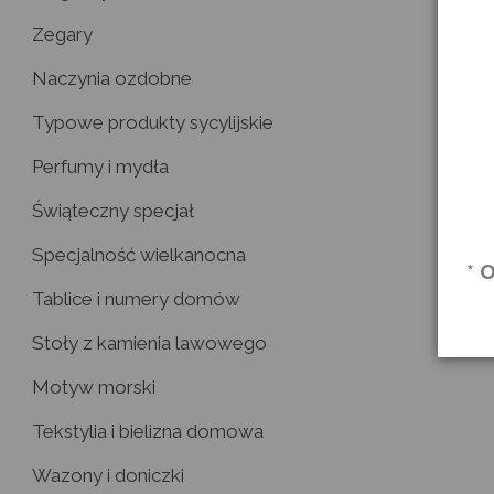
Zegary
Naczynia ozdobne
Typowe produkty sycylijskie
Perfumy i mydła
Świąteczny specjał
Specjalność wielkanocna
* 
Tablice i numery domów
Stoły z kamienia lawowego
Motyw morski
Tekstylia i bielizna domowa
Wazony i doniczki