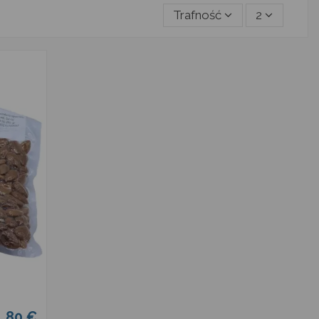
Trafność
2
1,80 €