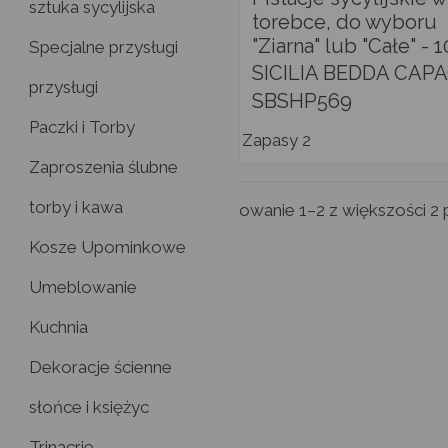
sztuka sycylijska
torebce, do wyboru
"Ziarna" lub "Całe" - 
Specjalne przysługi
SICILIA BEDDA CAPA
przysługi
SBSHP569
Paczki i Torby
Zapasy
2
Zaproszenia ślubne
torby i kawa
owanie 1–2 z większości 2 
Kosze Upominkowe
Umeblowanie
Kuchnia
Dekoracje ścienne
słońce i księżyc
Trinacrie