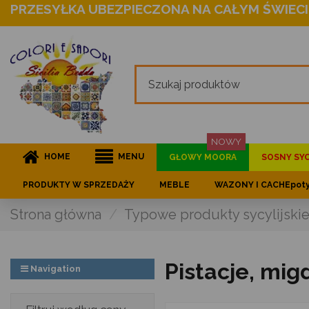
PRZESYŁKA UBEZPIECZONA NA CAŁYM ŚWIECI
NOWY
HOME
MENU
GŁOWY MOORA
SOSNY SYC
PRODUKTY W SPRZEDAŻY
MEBLE
WAZONY I CACHEpot
Strona główna
Typowe produkty sycylijski
Pistacje, mig
Navigation