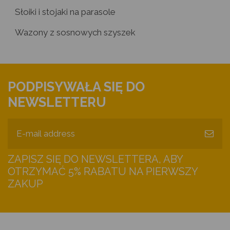
Słoiki i stojaki na parasole
Wazony z sosnowych szyszek
PODPISYWAŁA SIĘ DO
NEWSLETTERU
ZAPISZ SIĘ DO NEWSLETTERA, ABY
OTRZYMAĆ 5% RABATU NA PIERWSZY
ZAKUP