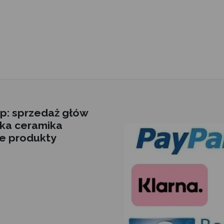
p: sprzedaż głów
jska ceramika
we produkty