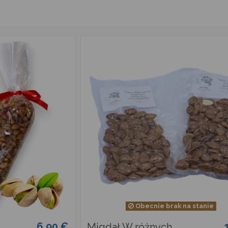
Obecnie brak na stanie
6,90 €
Migdał W różnych