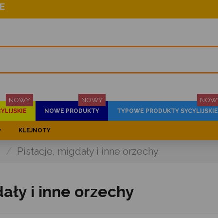
E
NOWY
NOWY
NOW
YLIJSKIE
NOWE PRODUKTY
TYPOWE PRODUKTY SYCYLIJSKIE
y
KLEJNOTY
e
Pistacje, migdały i inne orzechy
dały i inne orzechy