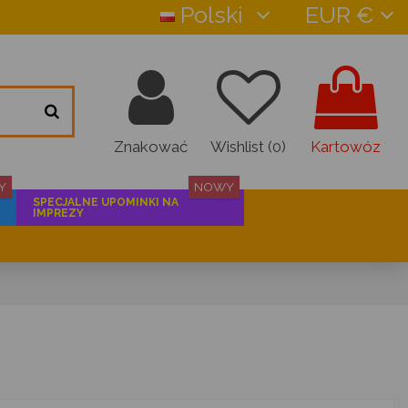
Polski
EUR €
Znakować
Wishlist (
0
)
Kartowóz
Y
NOWY
SPECJALNE UPOMINKI NA
IMPREZY