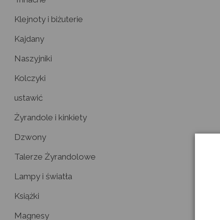
Klejnoty i biżuterie
Kajdany
Naszyjniki
Kolczyki
ustawić
Żyrandole i kinkiety
Dzwony
Talerze Żyrandolowe
Lampy i światła
Książki
Magnesy