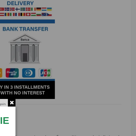
gain.
IE