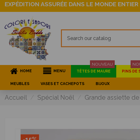
EXPÉDITION ASSURÉE DANS LE MONDE ENTIER
NOUVEAU
NO
HOME
MENU
TÊTES DE MAURE
PINS DE 
MEUBLES
VASES ET CACHEPOTS
BIJOUX
Accueil
Spécial Noël
Grande assiette de
-15%