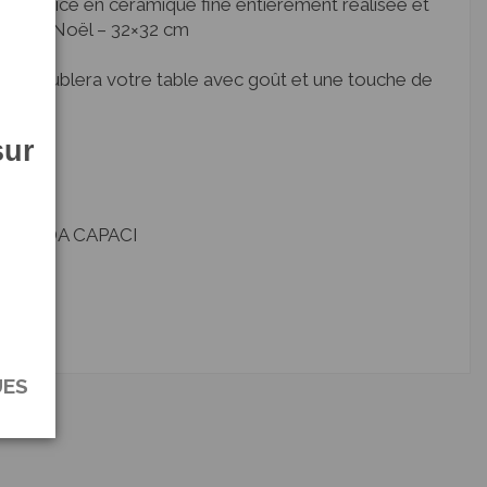
de service en céramique fine entièrement réalisée et
ion de Noël – 32×32 cm
qui meublera votre table avec goût et une touche de
sur
A BEDDA CAPACI
UES