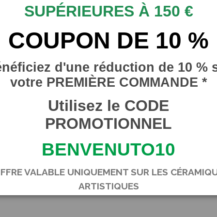
Splendide grande assiette 
SUPÉRIEURES À 150 €
décorée à la main, décorat
COUPON DE 10 %
Un objet de grande valeur 
magie !
néficiez d'une réduction de 10 % 
votre PREMIÈRE COMMANDE *
Détails du produit
Utilisez le CODE
Nouvelle marque
SICILI
En stock
1 Produit
PROMOTIONNEL
BENVENUTO10
OFFRE VALABLE UNIQUEMENT SUR LES CÉRAMIQ
ARTISTIQUES