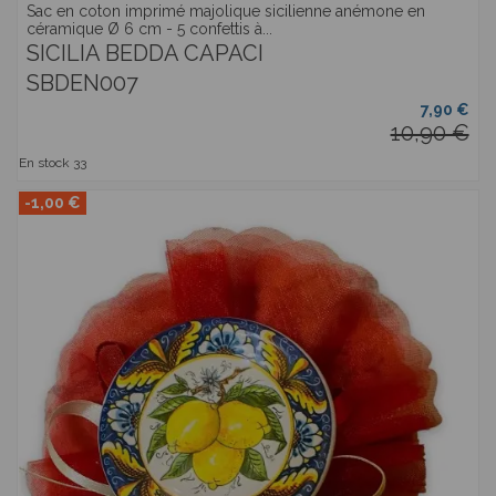
Sac en coton imprimé majolique sicilienne anémone en
céramique Ø 6 cm - 5 confettis à...
SICILIA BEDDA CAPACI
SBDEN007
7,90 €
10,90 €
En stock
33
-1,00 €