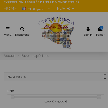
EXPÉDITION ASSURÉE DANS LE MONDE ENTIER
HOME
Français
EUR €
0
Menu
Recherche
Sign in
Panier
Accueil
Faveurs spéciales
Filtrer par prix
Prix
0,00 € - 75,00 €