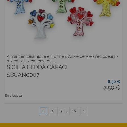
Aimant en céramique en forme d'Arbre de Vie avec coeurs -
h 7 cm x L 7 cm environ....
SICILIA BEDDA CAPACI
SBCAN0007
6,50 €
7,50 €
En stock
74
1
2
3
…
10