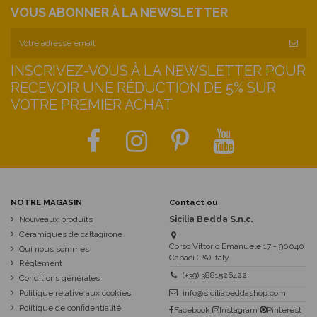
VOUS ABONNER À LA NEWSLETTER
INSCRIVEZ-VOUS À LA NEWSLETTER POUR
RECEVOIR UNE RÉDUCTION DE 5% SUR
VOTRE PREMIER ACHAT
NOTRE MAGASIN
Contact ou
Nouveaux produits
Sicilia Bedda S.n.c.
Céramiques de caltagirone
Corso Vittorio Emanuele 17 - 90040
Qui nous sommes
Capaci (PA) Italy
Règlement
(+39) 3881526422
Conditions générales
Politique relative aux cookies
info@siciliabeddashop.com
Politique de confidentialité
Facebook
Instagram
Pinterest