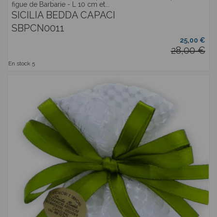
figue de Barbarie - L 10 cm et...
SICILIA BEDDA CAPACI
SBPCN0011
25,00 €
28,00 €
En stock
5