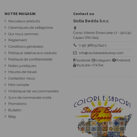
NOTRE MAGASIN
Contact ou
Nouveaux produits
Sicilia Bedda S.n.c.
Céramiques de caltagirone
Corso Vittorio Emanuele 17 - 90040
Qui nous sommes
Capaci (PA) Italy
Règlement
(+39) 3881526422
Conditions générales
Politique relative aux cookies
info@siciliabeddashop.com
Politique de confidentialité
Facebook
Instagram
Pinterest
Youtube
♪TikTok
Notes juridiques
Heures de travail
Contactez-nous
Mon compte
Historique de vos commandes
Suivi de commande invité
Promotions
Bulletin
Blog