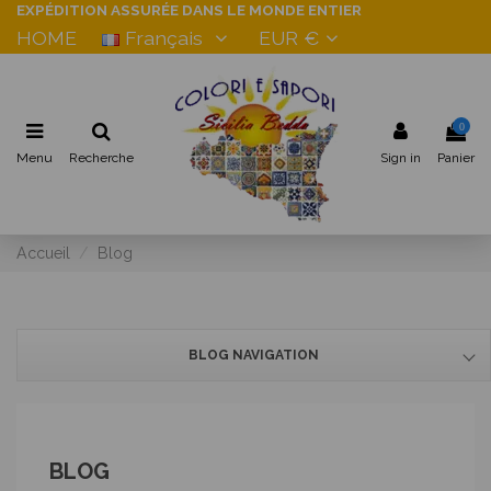
EXPÉDITION ASSURÉE DANS LE MONDE ENTIER
HOME
Français
EUR €
0
Menu
Recherche
Sign in
Panier
Accueil
Blog
BLOG NAVIGATION
BLOG