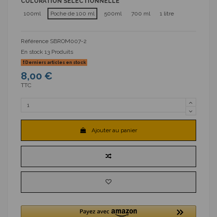
COLORATION SÉLECTIONNELLE
100ml
Poche de 100 ml
500ml
700 ml
1 litre
Référence
SBROM007-2
En stock
13 Produits
Derniers articles en stock
8,00 €
TTC
Ajouter au panier