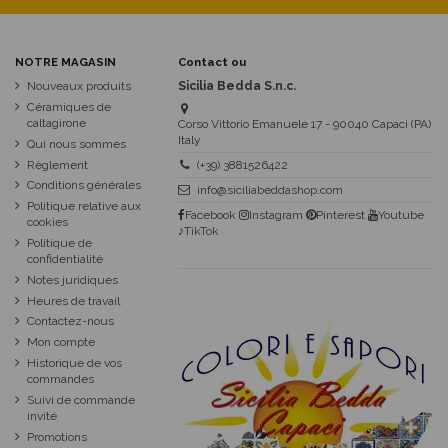
NOTRE MAGASIN
Contact ou
Nouveaux produits
Sicilia Bedda S.n.c.
Céramiques de
caltagirone
Corso Vittorio Emanuele 17 - 90040 Capaci (PA)
Italy
Qui nous sommes
Règlement
(+39) 3881526422
Conditions générales
info@siciliabeddashop.com
Politique relative aux
Facebook
Instagram
Pinterest
Youtube
cookies
♪TikTok
Politique de
confidentialité
Notes juridiques
Heures de travail
Contactez-nous
Mon compte
Historique de vos
commandes
Suivi de commande
invité
Promotions