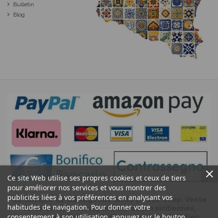
Bulletin
Blog
Ce site Web utilise ses propres cookies et ceux de tiers
pour améliorer nos services et vous montrer des
publicités liées à vos préférences en analysant vos
Céramique de Caltagirone Sicile Bedda Shop: Vente
habitudes de navigation. Pour donner votre
de têtes de maure, pommes de pin siciliennes,
consentement à son utilisation, appuyez sur le bouton
céramique artistique sicilienne, artisanat sicilien,