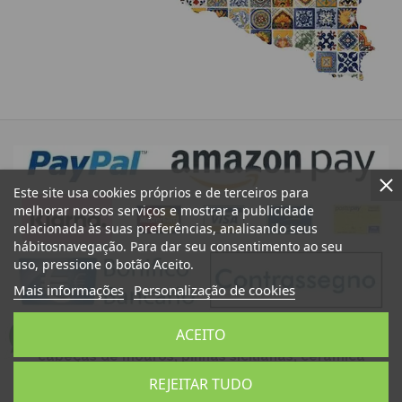
Este site usa cookies próprios e de terceiros para
melhorar nossos serviços e mostrar a publicidade
relacionada às suas preferências, analisando seus
hábitosnavegação. Para dar seu consentimento ao seu
uso, pressione o botão Aceito.
Mais informações
Personalização de cookies
ACEITO
Cerâmica de Caltagirone Sicily Bedda Shop: Venda de
cabeças de mouros, pinhas sicilianas, cerâmica
artística siciliana, artesanato siciliano, produtos
REJEITAR TUDO
típicos sicilianos, lembranças sicilianas