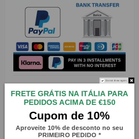
Do not show again.
Descrição
FRETE GRÁTIS NA ITÁLIA PARA
Esplêndido vaso Cachepot, vaso de plantas
PEDIDOS ACIMA DE €150
em cerâmica siciliana fina, feito no torno por
nossos mestres artesãos e meticulosamente
Cupom de 10%
decorado à mão.
Medidas:
Aproveite 10% de desconto no seu
- Diâmetro 40cm, Altura 36cm, Furo 35cm
PRIMEIRO PEDIDO *
(Aprox.).