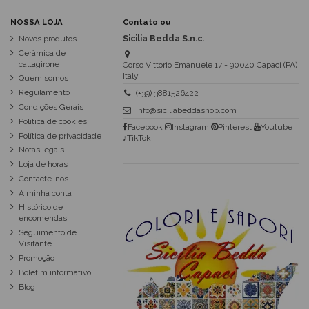
NOSSA LOJA
Contato ou
Novos produtos
Sicilia Bedda S.n.c.
Cerâmica de
caltagirone
Corso Vittorio Emanuele 17 - 90040 Capaci (PA)
Italy
Quem somos
Regulamento
(+39) 3881526422
Condições Gerais
info@siciliabeddashop.com
Política de cookies
Facebook
Instagram
Pinterest
Youtube
Política de privacidade
♪TikTok
Notas legais
Loja de horas
Contacte-nos
A minha conta
Histórico de
encomendas
Seguimento de
Visitante
Promoção
Boletim informativo
Blog