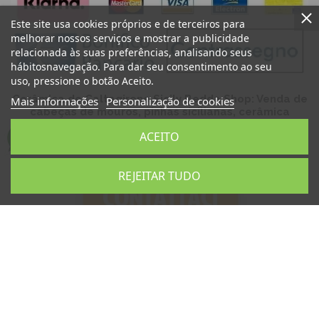
Este site usa cookies próprios e de terceiros para
melhorar nossos serviços e mostrar a publicidade
relacionada às suas preferências, analisando seus
hábitosnavegação. Para dar seu consentimento ao seu
uso, pressione o botão Aceito.
Cerâmica de Caltagirone Sicily Bedda Shop: Venda de
Mais informações
Personalização de cookies
cabeças de mouros, pinhas sicilianas, cerâmica
artística siciliana, artesanato siciliano, produtos
ACEITO
típicos sicilianos, lembranças sicilianas
REJEITAR TUDO
Sicilia Bedda Snc
P.IVA 06931540824
Copyright © 2024