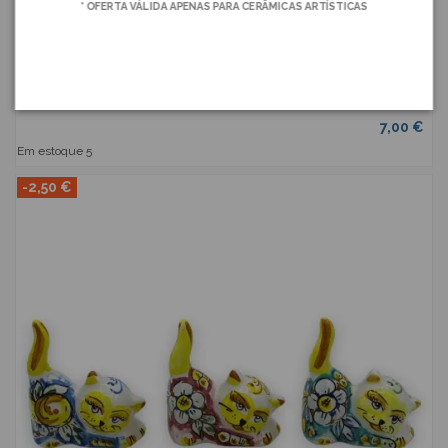
* OFERTA VÁLIDA APENAS PARA CERÂMICAS ARTÍSTICAS
Coruja em cerâmica Caltagirone, h aprox. 5 cm. Mignon (1
unidade) decoração e cor...
SICILIA BEDDA CAPACI
SBFLO0006
7,00 €
Em estoque
5
-2,50 €