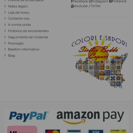
Política de privacidade
Facebook
Instagram
Pinterest
Youtube
♪TikTok
Notas legais
Loja de horas
Contacte-nos
A minha conta
Histórico de encomendas
Seguimento de Visitante
Promoção
Boletim informativo
Blog