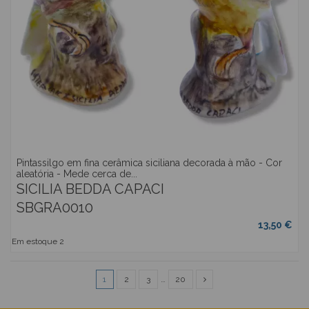
Pintassilgo em fina cerâmica siciliana decorada à mão - Cor
aleatória - Mede cerca de...
SICILIA BEDDA CAPACI
SBGRA0010
13,50 €
Em estoque
2
1
2
3
…
20