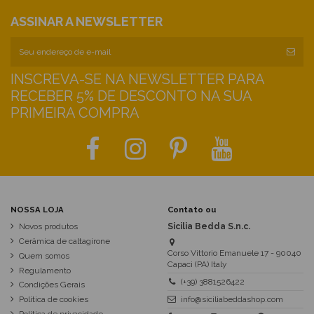
ASSINAR A NEWSLETTER
INSCREVA-SE NA NEWSLETTER PARA
RECEBER 5% DE DESCONTO NA SUA
PRIMEIRA COMPRA
NOSSA LOJA
Contato ou
Novos produtos
Sicilia Bedda S.n.c.
Cerâmica de caltagirone
Corso Vittorio Emanuele 17 - 90040
Quem somos
Capaci (PA) Italy
Regulamento
(+39) 3881526422
Condições Gerais
Política de cookies
info@siciliabeddashop.com