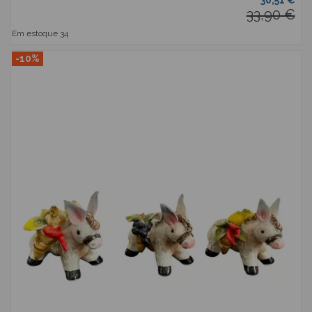
30,51 €
33,90 €
Em estoque
34
-10%