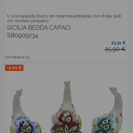
U sciccariaddu Burro de cerâmica artesanal com frutas 9x8
cm modelo pequeno
SICILIA BEDDA CAPACI
SB0909234
23,31 €
25,90 €
Em estoque
33
-2,00 €