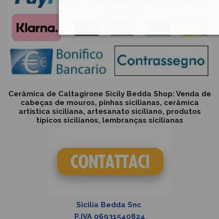
Cerâmica de Caltagirone Sicily Bedda Shop: Venda de
cabeças de mouros, pinhas sicilianas, cerâmica
artística siciliana, artesanato siciliano, produtos
típicos sicilianos, lembranças sicilianas
Sicilia Bedda Snc
P.IVA 06931540824