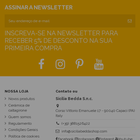
ASSINAR A NEWSLETTER
INSCREVA-SE NA NEWSLETTER PARA
RECEBER 5% DE DESCONTO NA SUA
PRIMEIRA COMPRA
NOSSA LOJA
Contato ou
Novos produtos
Sicilia Bedda S.n.c.
Cerâmica de
caltagirone
Corso Vittorio Emanuele 17 - 90040 Capaci (PA)
Italy
Quem somos
Regulamento
(+39) 3881526422
Condições Gerais
info@siciliabeddashop.com
Política de cookies
Facebook
Instagram
Pinterest
Youtube