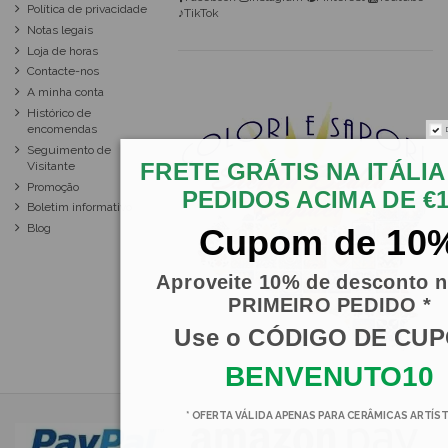
Política de privacidade
♪TikTok
Notas legais
Loja de horas
Contacte-nos
A minha conta
Histórico de
encomendas
Seguimento de
FRETE GRÁTIS NA ITÁLIA
Visitante
Promoção
PEDIDOS ACIMA DE €
Boletim informativo
Blog
Cupom de 10
Aproveite 10% de desconto n
PRIMEIRO PEDIDO *
Use o CÓDIGO DE CU
BENVENUTO10
* OFERTA VÁLIDA APENAS PARA CERÂMICAS ARTÍS