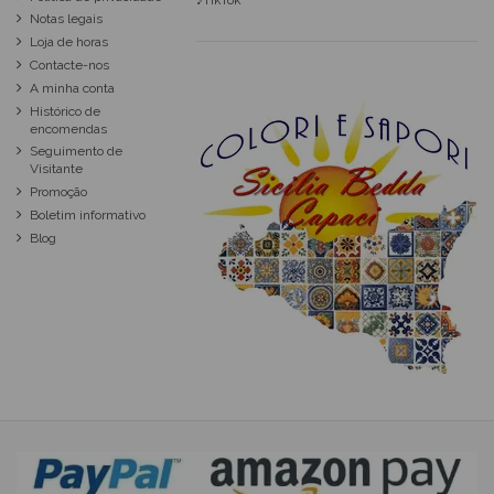
♪TikTok
Notas legais
Loja de horas
Contacte-nos
A minha conta
Histórico de
encomendas
Seguimento de
Visitante
Promoção
Boletim informativo
Blog