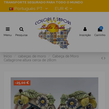
TRANSPORTE SEGURADO PARA TODO O MUNDO
Português PT
EUR €
0
Menu
Pesquisa
Inscrição
Carrinho
Início
cabeças de moro
Cabeça de Moro
Caltagirone altura cerca de 28cm
-25,00 €