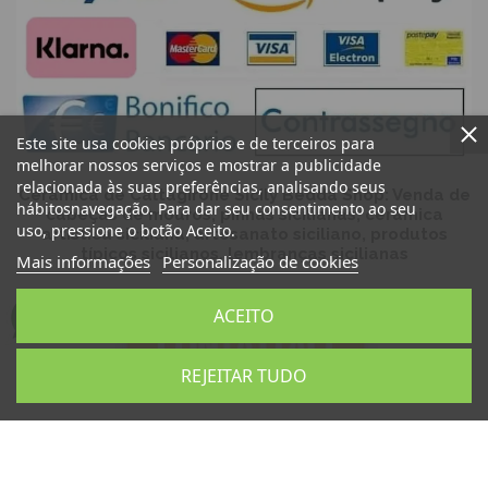
Este site usa cookies próprios e de terceiros para
melhorar nossos serviços e mostrar a publicidade
relacionada às suas preferências, analisando seus
Cerâmica de Caltagirone Sicily Bedda Shop: Venda de
hábitosnavegação. Para dar seu consentimento ao seu
cabeças de mouros, pinhas sicilianas, cerâmica
uso, pressione o botão Aceito.
artística siciliana, artesanato siciliano, produtos
típicos sicilianos, lembranças sicilianas
Mais informações
Personalização de cookies
ACEITO
REJEITAR TUDO
Sicilia Bedda Snc
P.IVA 06931540824