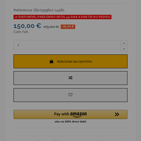
Referência
SB10555812-14281
DISPONÍVEL PARA ENVIO APÓS 45 DIAS A PARTIR DO PEDIDO
150,00 €
175,00 €
-25,00 €
Com IVA
Adicionar ao carrinho