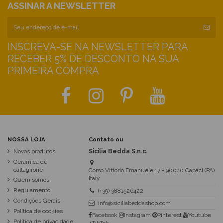
ASSINAR A NEWSLETTER
INSCREVA-SE NA NEWSLETTER PARA
RECEBER 5% DE DESCONTO NA SUA
PRIMEIRA COMPRA
NOSSA LOJA
Contato ou
Novos produtos
Sicilia Bedda S.n.c.
Cerâmica de
caltagirone
Corso Vittorio Emanuele 17 - 90040 Capaci (PA)
Italy
Quem somos
Regulamento
(+39) 3881526422
Condições Gerais
info@siciliabeddashop.com
Política de cookies
Facebook
Instagram
Pinterest
Youtube
Política de privacidade