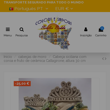
TRANSPORTE SEGURADO PARA TODO O MUNDO
Português PT
EUR €
0
Menu
Pesquisa
Inscrição
Carrinho
Início
cabeças de moro
Cabeça siciliana com
coroa e fruto de cerâmica Caltagirone, altura 30 cm
-25,00 €