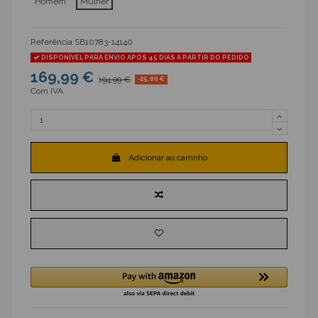
Homem
Mulher
Referência
SB10783-14140
DISPONÍVEL PARA ENVIO APÓS 45 DIAS A PARTIR DO PEDIDO
169,99 €
194,99 €
-25,00 €
Com IVA
Adicionar ao carrinho