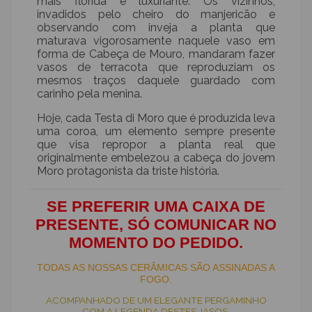
mais florida e luxuriante. Os vizinhos,
invadidos pelo cheiro do manjericão e
observando com inveja a planta que
maturava vigorosamente naquele vaso em
forma de Cabeça de Mouro, mandaram fazer
vasos de terracota que reproduziam os
mesmos traços daquele guardado com
carinho pela menina.
Hoje, cada Testa di Moro que é produzida leva
uma coroa, um elemento sempre presente
que visa repropor a planta real que
originalmente embelezou a cabeça do jovem
Moro protagonista da triste história.
SE PREFERIR UMA CAIXA DE
PRESENTE, SÓ COMUNICAR NO
MOMENTO DO PEDIDO.
TODAS AS NOSSAS CERÂMICAS SÃO ASSINADAS A
FOGO.
ACOMPANHADO DE UM ELEGANTE PERGAMINHO
COM A LEGENDA DESTES JASOS.