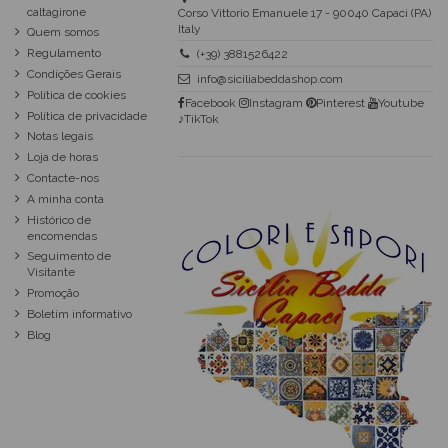
caltagirone
Corso Vittorio Emanuele 17 - 90040 Capaci (PA)
Italy
Quem somos
Regulamento
(+39) 3881526422
Condições Gerais
info@siciliabeddashop.com
Política de cookies
Facebook
Instagram
Pinterest
Youtube
Política de privacidade
♪TikTok
Notas legais
Loja de horas
Contacte-nos
A minha conta
Histórico de
encomendas
Seguimento de
Visitante
Promoção
Boletim informativo
Blog