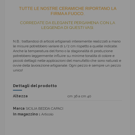
TUTTE LE NOSTRE CERAMICHE RIPORTANO LA
FIRMA A FUOCO.
CORREDATE DA ELEGANTE PERGAMENA CON LA
LEGGENDA DI QUESTI VASI.
N.B.: trattandosi di articoli artigianali interamente realizzati a mano
le misure potrebbero variare di 1/2 cm rispetto a quelle indicate.
Anche la temperatura del forno o la stagionalità di produzione
potrebbero leggermente influire su minime tonalità di colore e
piccoli dettagli nelle applicazioni del manufatto che sono naturali e
ovvie della lavorazione artigianale. Ogni pezzo è sempre un pezzo
unico!
Dettagli del prodotto
Altezza
cm 36 a cm 40
Marca
SICILIA BEDDA CAPACI
In magazzino
1 Articolo