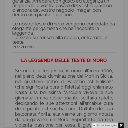
garanzia. Arrederà con gusto ed eleganza un
angolo della vostra casa o del vostro giardino
o ancora del vostro negozio, magari con
dentro una pianta o dei fiori.
Le nostre teste di moro vengono corredate da
elegante pergamena che ne racconta la
leggenda.
Il prezzo si riferisce alla coppia, entrambe le
teste
Pezzi unici
LA LEGGENDA DELLE TESTE DI MORO
Secondo la leggenda, intorno all’anno 1000,
nel pieno della dominazione dei Mori in Sicilia,
nel quartiere arabo di Palermo “Al Hàlisah”
(che significa la pura o l’eletta) oggi chiamato
Kalsa, una bellissima fanciulla viveva le sue
giornate in una dolce quanto solitaria quiete,
dedicando le sue attenzioni all’amabile cura
delle piante del suo balcone. Dall’alto del sua
balconata fiorita, ella venne un giorno notata
da un giovane, un Moro. Sopraffatto da una
violenta passione per essa, il giovane Moro
Do not show again.