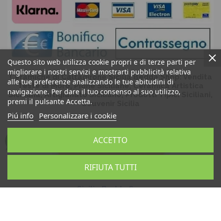
Questo sito web utilizza cookie propri e di terze parti per
migliorare i nostri servizi e mostrarti pubblicità relativa
Ceramiche di Caltagirone Sicilia Bedda Shop: Vendita
alle tue preferenze analizzando le tue abitudini di
Teste di Moro, Pigne Siciliane, Ceramica Artistica
navigazione. Per dare il tuo consenso al suo utilizzo,
Siciliana, Artigianato Siciliano, Prodotti Tipici Siciliani,
premi il pulsante Accetta.
Souvenir Sicilia
Piú info
Personalizzare i cookie
ACCETTO
RIFIUTA TUTTI
Sicilia Bedda Snc
P.IVA 06931540824
Copyright © 2026