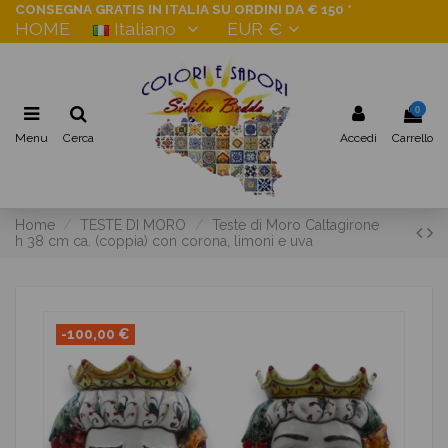
CONSEGNA GRATIS IN ITALIA SU ORDINI DA € 150 *
HOME
Italiano
EUR €
0
Menu
Cerca
Accedi
Carrello
Home
TESTE DI MORO
Teste di Moro Caltagirone
h 38 cm ca. (coppia) con corona, limoni e uva
-100,00 €