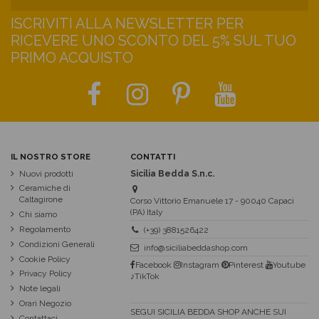
ISCRIVITI ALLA NEWSLETTER PER
RICEVERE UNO SCONTO DEL 5% SUL TUO
PRIMO ACQUISTO
IL NOSTRO STORE
CONTATTI
Nuovi prodotti
Sicilia Bedda S.n.c.
Ceramiche di
Caltagirone
Corso Vittorio Emanuele 17 - 90040 Capaci
(PA) Italy
Chi siamo
Regolamento
(+39) 3881526422
Condizioni Generali
info@siciliabeddashop.com
Cookie Policy
Facebook
Instagram
Pinterest
Youtube
Privacy Policy
♪TikTok
Note legali
Orari Negozio
SEGUI SICILIA BEDDA SHOP ANCHE SUI
Contattaci