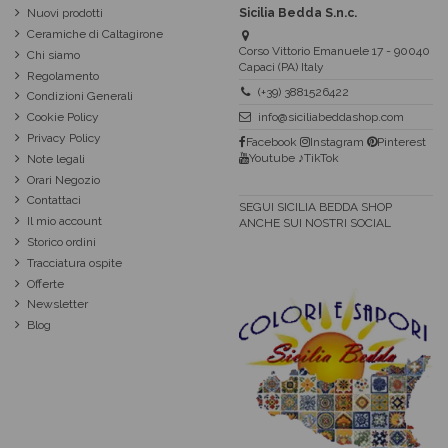
Nuovi prodotti
Sicilia Bedda S.n.c.
Ceramiche di Caltagirone
Corso Vittorio Emanuele 17 - 90040
Chi siamo
Capaci (PA) Italy
Regolamento
(+39) 3881526422
Condizioni Generali
Cookie Policy
info@siciliabeddashop.com
Privacy Policy
Facebook
Instagram
Pinterest
Youtube
♪TikTok
Note legali
Orari Negozio
Contattaci
SEGUI SICILIA BEDDA SHOP
Il mio account
ANCHE SUI NOSTRI SOCIAL
Storico ordini
Tracciatura ospite
Offerte
Newsletter
Blog