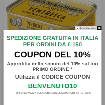
Do not show again.
SPEDIZIONE GRATUITA IN ITALIA
PER ORDINI DA € 150
COUPON DEL 10%
Approfitta dello sconto del 10% sul tuo
PRIMO ORDINE *
Ventresca di Tonno Rosso Siciliano in Olio D'oliva, 340 g
Utilizza il CODICE COUPON
CAMPISI
BENVENUTO10
SBCAM008
28,00 €
* OFFERTA VALIDA SOLAMENTE SULLE CERAMICHE ARTISTICHE
In magazzino
2