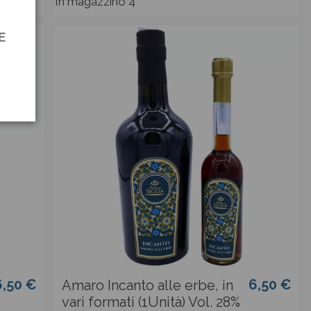
In magazzino
4
E
6,50 €
6,50 €
Amaro Incanto alle erbe, in
vari formati (1Unità) Vol. 28%