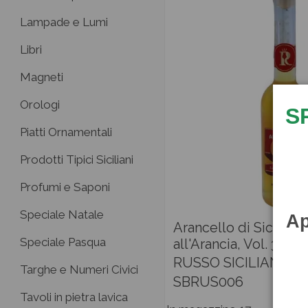
Lampade e Lumi
Libri
Magneti
Orologi
S
Piatti Ornamentali
Prodotti Tipici Siciliani
Profumi e Saponi
Speciale Natale
Ap
Arancello di Sicilia, 
Speciale Pasqua
all'Arancia, Vol. 30% 
RUSSO SICILIANO
Targhe e Numeri Civici
SBRUS006
Tavoli in pietra lavica