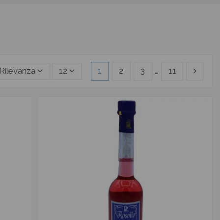
Rilevanza
12
1
2
3
…
11