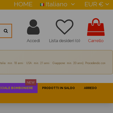
HOME
Italiano
EUR €
Accedi
Lista desideri (
0
)
Carrello
Italia: min. 18 anni • USA: min. 21 anni • Giappone: min. 20 anni). Procedendo con
NEW
ECIALE BOMBONIERE
PRODOTTI IN SALDO
ARREDO