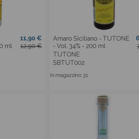
11,90 €
Amaro Siciliano - TUTONE
00 ml
12,90 €
- Vol. 34% - 200 ml
TUTONE
SBTUT002
In magazzino
31