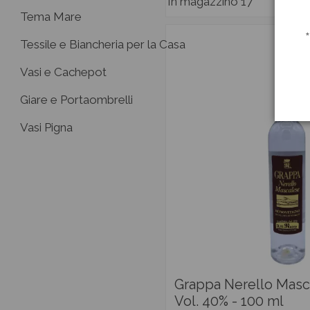
In magazzino
17
Tema Mare
Tessile e Biancheria per la Casa
Vasi e Cachepot
Giare e Portaombrelli
Vasi Pigna
Grappa Nerello Masc
Vol. 40% - 100 ml