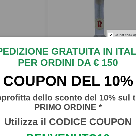
Do not show a
PEDIZIONE GRATUITA IN ITAL
PER ORDINI DA € 150
COUPON DEL 10%
profitta dello sconto del 10% sul 
4,50 €
Liquore
Grappa dell'Etna, Vol. 40% -
PRIMO ORDINE *
100 ml
100 ml
RUSSO SICILIANO
Utilizza il CODICE COUPON
SBRUS008