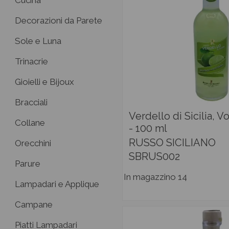
Cucina
Decorazioni da Parete
Sole e Luna
Trinacrie
Gioielli e Bijoux
Bracciali
Verdello di Sicilia, V
Collane
- 100 ml
RUSSO SICILIANO
Orecchini
SBRUS002
Parure
In magazzino
14
Lampadari e Applique
Campane
Piatti Lampadari