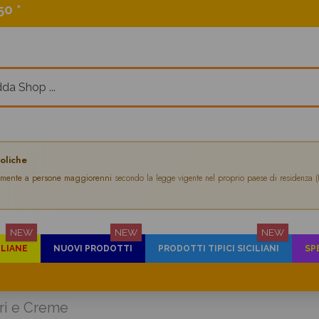
0 *
oliche
amente a persone maggiorenni
secondo la legge vigente nel proprio paese di residenza (
NEW
NEW
NEW
ILIANE
NUOVI PRODOTTI
PRODOTTI TIPICI SICILIANI
SP
ori e Creme