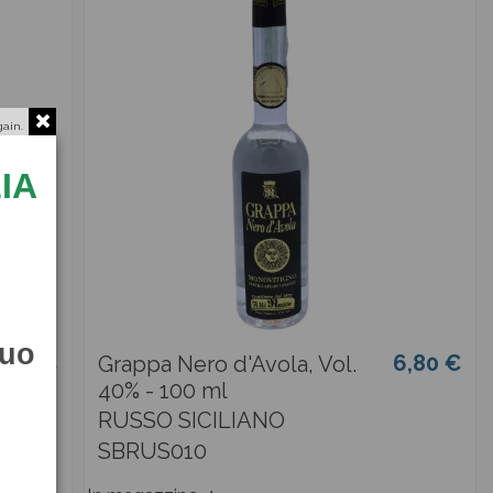
gain.
IA
tuo
4,50 €
6,80 €
Grappa Nero d'Avola, Vol.
40% - 100 ml
RUSSO SICILIANO
SBRUS010