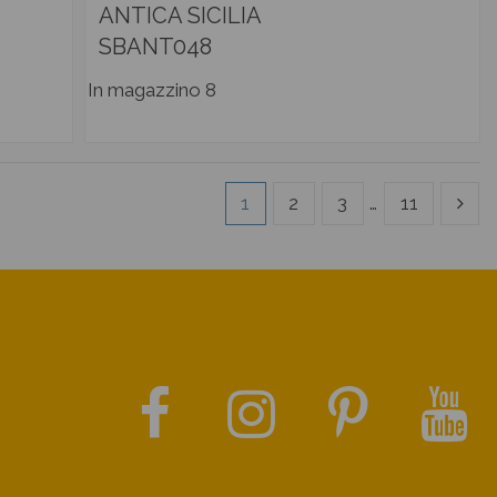
ANTICA SICILIA
SBANT048
In magazzino
8
1
2
3
…
11