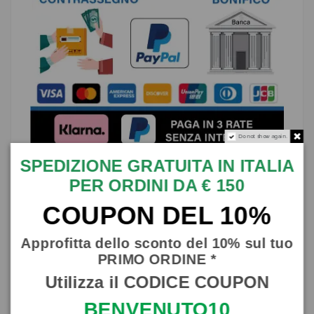
Do not show again.
SPEDIZIONE GRATUITA IN ITALIA
PER ORDINI DA € 150
Descrizione
COUPON DEL 10%
Corallo con composizione Marina in pregiata
ceramica interamente realizzato e decorato
minuziosamente a mano dai nostri maestri
Approfitta dello sconto del 10% sul tuo
artigiani che ne hanno curato ogni minimo
dettaglio.
PRIMO ORDINE *
Misure: Altezza 31 cm, Larghezza 18 cm e
Utilizza il CODICE COUPON
profondità 11 cm (circa).
Un pezzo unico che arrederà con gusto la
BENVENUTO10