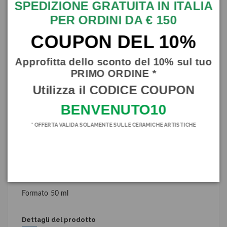
SPEDIZIONE GRATUITA IN ITALIA
PER ORDINI DA € 150
COUPON DEL 10%
Approfitta dello sconto del 10% sul tuo
PRIMO ORDINE *
Utilizza il CODICE COUPON
Descrizione
BENVENUTO10
Fresco e forte, questi i due aggettivi che racchiudono
* OFFERTA VALIDA SOLAMENTE SULLE CERAMICHE ARTISTICHE
tutta l'essenzialità e l'anima di questa fragranza, nata
dall'inaspettato ed esotico incontro tra il Basilico e il Lime,
due elementi che sapientemente miscelati hanno dato vita
ad un'eau de parfum dal carattere deciso.
Un classico moderno stuzzicante, coinvolgente e frizzante.
Formato 50 ml
Dettagli del prodotto