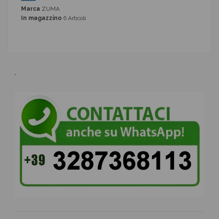
Marca
ZUMA
In magazzino
6 Articoli
.