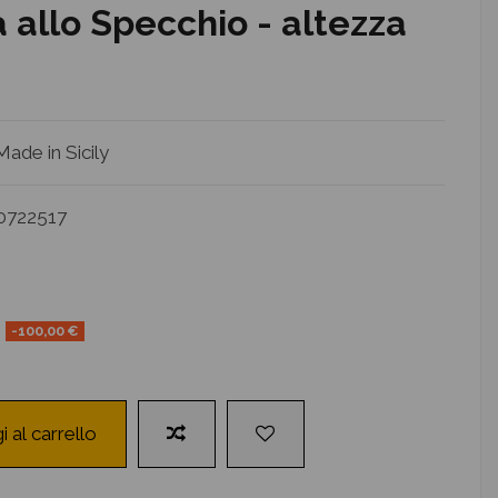
allo Specchio - altezza
ade in Sicily
0722517
-100,00 €
i al carrello