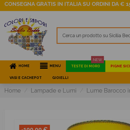
CONSEGNA GRATIS IN ITALIA SU ORDINI DA € 15
NEW
HOME
MENU
TESTE DI MORO
PIGNE SIC
VASI E CACHEPOT
GIOIELLI
Home
Lampade e Lumi
Lume Barocco in
-100,00 €