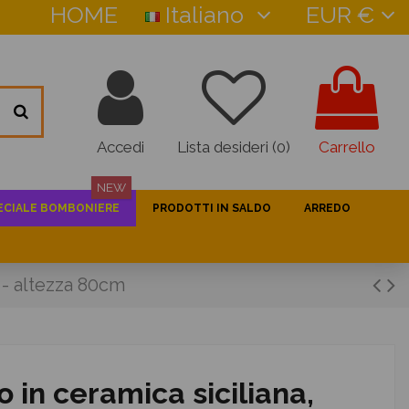
HOME
Italiano
EUR €
Accedi
Lista desideri (
0
)
Carrello
NEW
ECIALE BOMBONIERE
PRODOTTI IN SALDO
ARREDO
 - altezza 80cm
in ceramica siciliana,