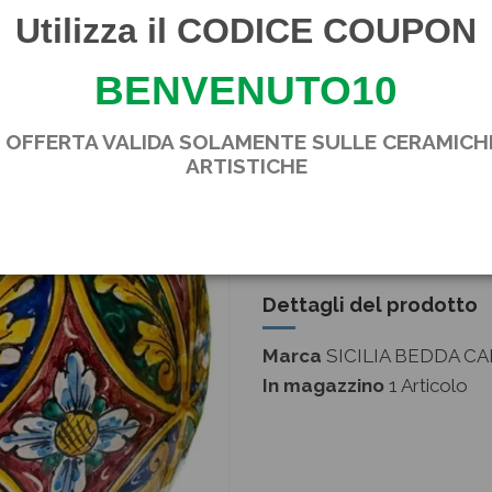
Firma a fuoco e certificato 
Utilizza il CODICE COUPON
BENVENUTO10
N.B.: trattandosi di articoli
potrebbero variare di 1/2 c
* OFFERTA VALIDA SOLAMENTE SULLE CERAMICH
del forno o la stagionalità
ARTISTICHE
minime tonalità di colore e 
sono naturali e ovvie della
pezzo unico!
Dettagli del prodotto
Marca
SICILIA BEDDA CA
In magazzino
1 Articolo