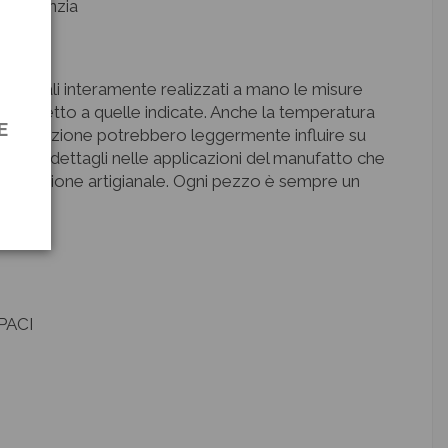
di garanzia
 artigianali interamente realizzati a mano le misure
m rispetto a quelle indicate. Anche la temperatura
E
 di produzione potrebbero leggermente influire su
piccoli dettagli nelle applicazioni del manufatto che
 lavorazione artigianale. Ogni pezzo è sempre un
PACI