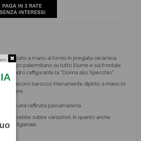
ealizzato a mano al tornio in pregiata ceramica.
gain.
 barocco palermitano su tutto il lume e sul frontale
so quadro raffigurante la “Donna allo Specchio”
IA
aestoso decoro barocco interamente dipinto a mano lo
suo genere
one di una raffinata passamaneria.
me potrebbe subire variazioni, in quanto anche
tuo
iera artigianale.