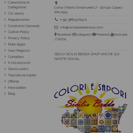
Ceramiche di
Caltagirone
Corso Vittorio Emanuele 17 - 90040 Capaci
(PA) Italy
Chi siamo
Regolamento
(+39) 3881526422
Condizioni Generali
info@siciliabeddashop.com
Cookie Policy
Facebook
Instagram
Pinterest
Youtube
Privacy Policy
♪TikTok
Note legali
Orari Negozio
SEGUI SICILIA BEDDA SHOP ANCHE SUI
Contattaci
NOSTRI SOCIAL
Il mio account
Storico ordini
Tracciatura ospite
Offerte
Newsletter
Blog