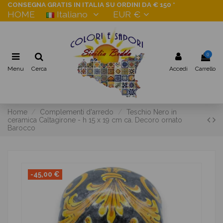
CONSEGNA GRATIS IN ITALIA SU ORDINI DA € 150 *
HOME
Italiano
EUR €
0
Menu
Cerca
Accedi
Carrello
Home
Complementi d'arredo
Teschio Nero in
ceramica Caltagirone - h 15 x 19 cm ca. Decoro ornato
Barocco
-45,00 €