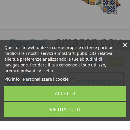
Questo sito web utilizza cookie propri e di terze parti per
migliorare i nostri servizi e mostrarti pubblicità relativa
alle tue preferenze analizzando le tue abitudini di
navigazione. Per dare il tuo consenso al suo utilizzo,
premi il pulsante Accetta.
Piú info
Personalizzare i cookie
ACCETTO
Ceramiche di Caltagirone Sicilia Bedda Shop: Vendita
Teste di Moro, Pigne Siciliane, Ceramica Artistica
RIFIUTA TUTTI
Siciliana, Artigianato Siciliano, Prodotti Tipici Siciliani,
Souvenir Sicilia