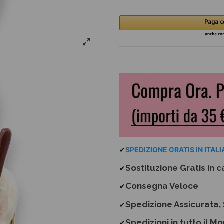
✔
SPEDIZIONE GRATIS IN ITALIA
Sostituzione Gratis
in c
✔
Consegna Veloce
✔
Spedizione Assicurata, 
✔
Spedizioni in tutto il M
✔