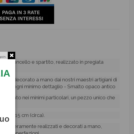
gain.
 violoncello e spartito, realizzato in pregiata
IA
no e decorato a mano dai nostri maestri artigiani di
urato ogni minimo dettaglio - Smalto opaco antico
to curato nei minimi particolari, un pezzo unico che
ra casa
hezza 15 cm (circa).
tuo
ianali interamente realizzati e decorati a mano,
ccole imperfezioni,