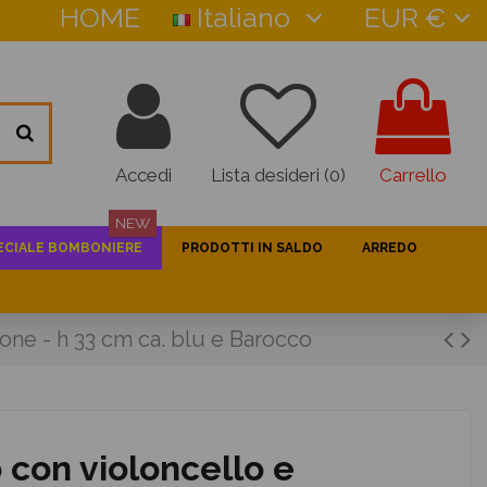
HOME
Italiano
EUR €
Accedi
Lista desideri (
0
)
Carrello
NEW
ECIALE BOMBONIERE
PRODOTTI IN SALDO
ARREDO
rone - h 33 cm ca. blu e Barocco
 con violoncello e