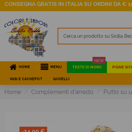
CONSEGNA GRATIS IN ITALIA SU ORDINI DA € 15
NEW
HOME
MENU
TESTE DI MORO
PIGNE SIC
VASI E CACHEPOT
GIOIELLI
Home
Complementi d'arredo
Putto su u
-34,00 €