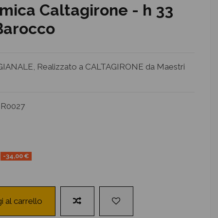
amica Caltagirone - h 33
 Barocco
ANALE, Realizzato a CALTAGIRONE da Maestri
R0027
-34,00 €
i al carrello