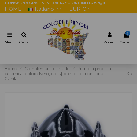
CONSEGNA GRATIS IN ITALIA SU ORDINI DA € 150 *
HOME
Italiano
EUR €
0
Menu
Cerca
Accedi
Carrello
Home
Complementi d'arredo
Pumo in pregiata
ceramica, colore Nero, con 4 opzioni dimensione -
(1Unità)