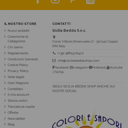
IL NOSTRO STORE
CONTATTI
Nuovi prodotti
Sicilia Bedda S.n.c.
Ceramiche di
Caltagirone
Corso Vittorio Emanuele 17 - 90040 Capaci
(PA) Italy
Chi siamo
Regolamento
(+39) 3881526422
Condizioni Generali
info@siciliabeddashop.com
Cookie Policy
Facebook
Instagram
Pinterest
Youtube
Privacy Policy
♪TikTok
Note legali
Orari Negozio
SEGUI SICILIA BEDDA SHOP ANCHE SUI
Contattaci
NOSTRI SOCIAL
Il mio account
Storico ordini
Tracciatura ospite
Offerte
Newsletter
Blog