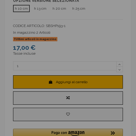
OPZIONE VERSIONE SELEZIONATA
h 10 cm
h 13 cm
h 20 cm
h 25 cm
CODICE ARTICOLO:
SBSHP193-1
In magazzino
2 Articoli
Ultimi articoli in magazzino
17,00 €
Tasse incluse
Aggiungi al carrello