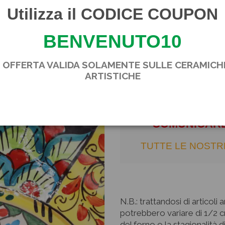
queste denotano l'originalit
Utilizza il CODICE COUPON
Firma a fuoco e certificato 
BENVENUTO10
VIENE FORNITO IL 
* OFFERTA VALIDA SOLAMENTE SULLE CERAMICH
ARTISTICHE
SE PREFERITE
COMUNICARL
TUTTE LE NOSTR
N.B.: trattandosi di articoli
potrebbero variare di 1/2 c
del forno o la stagionalità