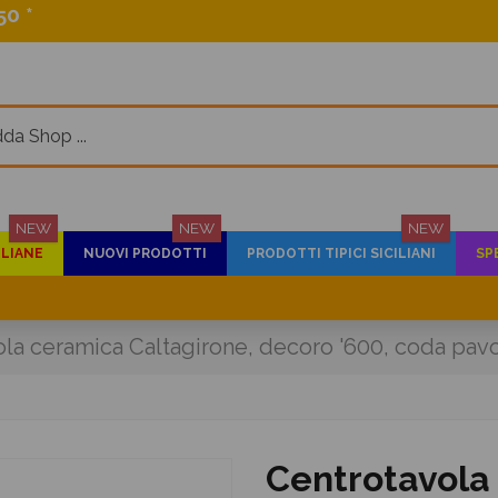
0 *
NEW
NEW
NEW
ILIANE
NUOVI PRODOTTI
PRODOTTI TIPICI SICILIANI
SP
la ceramica Caltagirone, decoro '600, coda pavon
Centrotavola