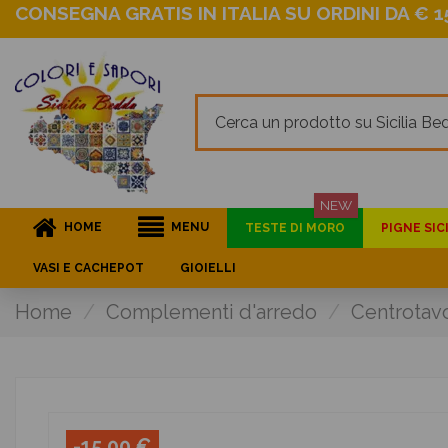
CONSEGNA GRATIS IN ITALIA SU ORDINI DA € 15
NEW
HOME
MENU
TESTE DI MORO
PIGNE SIC
VASI E CACHEPOT
GIOIELLI
Home
Complementi d'arredo
Centrotavo
-15,00 €