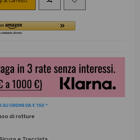
i al carrello
 SU ORDINI DA € 150 *
aso di rotture
Sicura e Tracciata