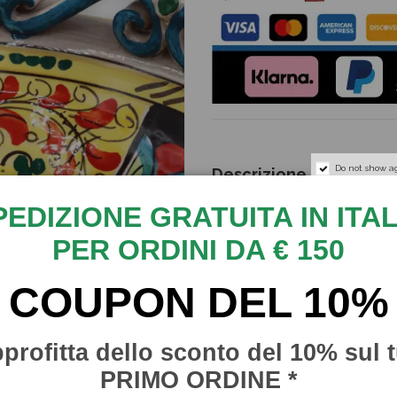
Do not show a
Descrizione
PEDIZIONE GRATUITA IN ITAL
Raffinato Centrotavola in C
minuziosamente a mano, dai 
PER ORDINI DA € 150
Misure: Diametro 37 cm e al
COUPON DEL 10%
Ideale anche come porta fr
vostra casa.
profitta dello sconto del 10% sul 
Trattandosi di articoli artig
qualora ci fossero delle pi
PRIMO ORDINE *