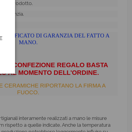
à del prodotto.
di garanzia.
CERTIFICATO DI GARANZIA DEL FATTO A
E
MANO.
 UNA CONFEZIONE REGALO BASTA
O AL MOMENTO DELL'ORDINE.
E CERAMICHE RIPORTANO LA FIRMA A
FUOCO.
 artigianali interamente realizzati a mano le misure
m rispetto a quelle indicate. Anche la temperatura
 di produzione potrebbero leggermente influire su