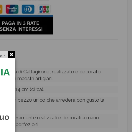
gain.
IA
eramica di Caltagirone, realizzato e decorato
nostri maestri artigiani.
tezza 14 cm (circa).
utta, un pezzo unico che arrederà con gusto la
tuo
ianali interamente realizzati e decorati a mano,
ccole imperfezioni,