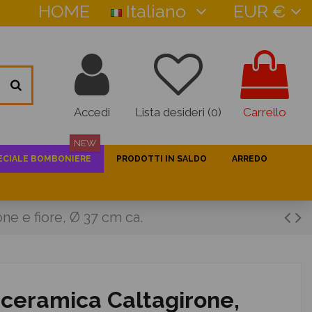
HOME
Italiano
EUR €
Accedi
Lista desideri (
0
)
Carrello
NEW
ECIALE BOMBONIERE
PRODOTTI IN SALDO
ARREDO
e e fiore, Ø 37 cm ca.
 ceramica Caltagirone,