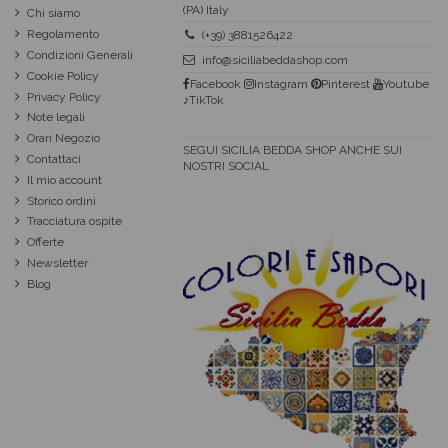
(PA) Italy
Chi siamo
Regolamento
(+39) 3881526422
Condizioni Generali
info@siciliabeddashop.com
Cookie Policy
Facebook
Instagram
Pinterest
Youtube
Privacy Policy
♪TikTok
Note legali
Orari Negozio
SEGUI SICILIA BEDDA SHOP ANCHE SUI
Contattaci
NOSTRI SOCIAL
Il mio account
Storico ordini
Tracciatura ospite
Offerte
Newsletter
Blog