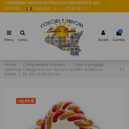
CONSEGNA GRATIS IN ITALIA SU ORDINI DA € 150 *
HOME
Italiano
EUR €
0
Menu
Cerca
Accedi
Carrello
Home
Complementi d'arredo
Coffa in pregiata
ceramica Caltagirone con decoro carretto siciliano e
limoni , L 26 cm x h 21 cm ca.
-15,00 €