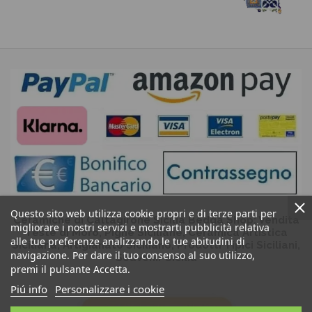
Questo sito web utilizza cookie propri e di terze parti per
Ceramiche di Caltagirone Sicilia Bedda Shop: Vendita
migliorare i nostri servizi e mostrarti pubblicità relativa
Teste di Moro, Pigne Siciliane, Ceramica Artistica
alle tue preferenze analizzando le tue abitudini di
Siciliana, Artigianato Siciliano, Prodotti Tipici Siciliani,
navigazione. Per dare il tuo consenso al suo utilizzo,
Souvenir Sicilia
premi il pulsante Accetta.
Piú info
Personalizzare i cookie