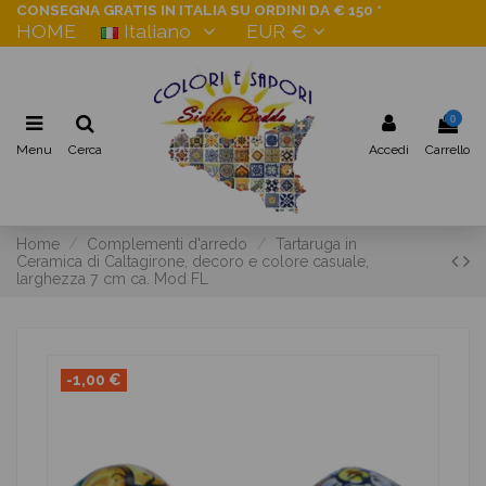
CONSEGNA GRATIS IN ITALIA SU ORDINI DA € 150 *
HOME
Italiano
EUR €
0
Menu
Cerca
Accedi
Carrello
Home
Complementi d'arredo
Tartaruga in
Ceramica di Caltagirone, decoro e colore casuale,
larghezza 7 cm ca. Mod FL
-1,00 €