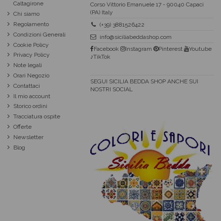
Caltagirone
Corso Vittorio Emanuele 17 - 90040 Capaci
(PA) Italy
Chi siamo
Regolamento
(+39) 3881526422
Condizioni Generali
info@siciliabeddashop.com
Cookie Policy
Facebook
Instagram
Pinterest
Youtube
Privacy Policy
♪TikTok
Note legali
Orari Negozio
SEGUI SICILIA BEDDA SHOP ANCHE SUI
Contattaci
NOSTRI SOCIAL
Il mio account
Storico ordini
Tracciatura ospite
Offerte
Newsletter
Blog