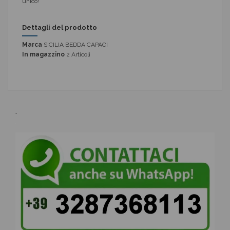
unico!
Dettagli del prodotto
Marca
SICILIA BEDDA CAPACI
In magazzino
2 Articoli
.