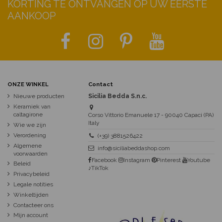
KORTING TE ONTVANGEN OP UW EERSTE
AANKOOP
ONZE WINKEL
Contact
Nieuwe producten
Sicilia Bedda S.n.c.
Keramiek van
caltagirone
Corso Vittorio Emanuele 17 - 90040 Capaci (PA)
Italy
Wie we zijn
Verordening
(+39) 3881526422
Algemene
info@siciliabeddashop.com
voorwaarden
Facebook
Instagram
Pinterest
Youtube
Beleid
♪TikTok
Privacybeleid
Legale notities
Winkeltijden
Contacteer ons
Mijn account