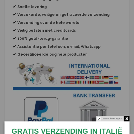
✔
Snelle levering
✔
Verzekerde, veilige en getraceerde verzending
✔
Verzending over de hele wereld
✔
Veilig betalen met creditcards
✔
100% geld-terug-garantie
✔
Assistentie per telefoon, e-mail, Whatsapp
✔
Gecertificeerde originele producten
Do not show again.
GRATIS VERZENDING IN ITALIË