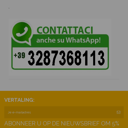
.
VERTALING:
ABONNEER U OP DE NIEUWSBRIEF OM 5%