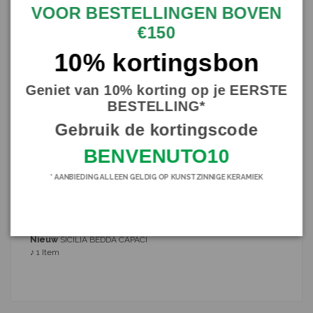
VOOR BESTELLINGEN BOVEN
€150
10% kortingsbon
Geniet van 10% korting op je EERSTE
Beschrijving
BESTELLING*
Heerlijke compositie van Pale di Ficodindia, artisan werk in goede
Gebruik de kortingscode
Siciliaanse keramica, geheel gemaakt en onderscheiden door onze
meesters.
BENVENUTO10
Lengte 20 cm
* AANBIEDING ALLEEN GELDIG OP KUNSTZINNIGE KERAMIEK
Ondertekening en garantie certificaat
DAG
Nieuw
SICILIA BEDDA CAPACI
♪
1 Item