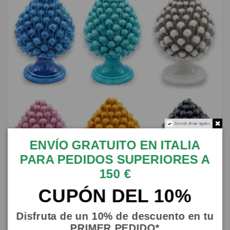
Do not show again.
ENVÍO GRATUITO EN ITALIA
PARA PEDIDOS SUPERIORES A
150 €
CUPÓN DEL 10%
Piña siciliana cerámica de Caltagirone, h 15 cm (1 unidad)
Monocolor con varias...
Disfruta de un 10% de descuento en tu
SICILIA BEDDA CAPACI
PRIMER PEDIDO*