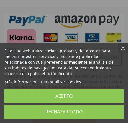
Este sitio web utiliza cookies propias y de terceros para
mejorar nuestros servicios y mostrarle publicidad
relacionada con sus preferencias mediante el análisis de
sus hábitos de navegación. Para dar su consentimiento
sobre su uso pulse el botón Acepto.
Cerámica de Caltagirone Sicily Bedda Shop: Venta de
Cabezas de Moro, Piñas de Sicilia, Cerámica Artística
Más información
Personalizar cookies
de Sicilia, Artesanía de Sicilia, Productos Típicos de
Sicilia, Recuerdos de Sicilia
ACEPTO
RECHAZAR TODO