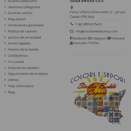
Nuevos productos
Sicilia Bedda S.n.c.
cerámica caltagirona
Corso Vittorio Emanuele 17 - 90040
Quienes somos
Capaci (PA) Italy
Regulación
(+39) 3881526422
Condiciones generales
Política de cookies
info@siciliabeddashop.com
política de privacidad
Facebook
Instagram
Pinterest
Youtube
♪TikTok
Avisos legales
Horario de la tienda
Contáctenos
mi cuenta
Historial de pedidos
Seguimiento de invitados
ofertas
Hoja informativa
Blog