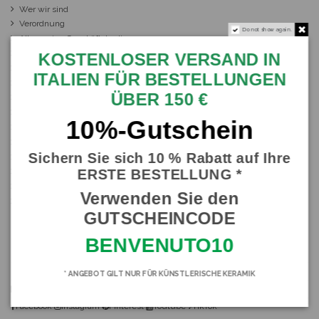
Wer wir sind
Verordnung
Do not show again.
Allgemeine Geschäftsbedingungen
Cookies
KOSTENLOSER VERSAND IN
Datenschutz
ITALIEN FÜR BESTELLUNGEN
Juristische Notizen
ÜBER 150 €
Öffnungszeiten
Kontakt
10%-Gutschein
Ihr Kundenbereich
Bestellverlauf
Sichern Sie sich 10 % Rabatt auf Ihre
Auftragsverfolgung Gast
ERSTE BESTELLUNG *
Angebote
Newsletter
Verwenden Sie den
Blog
GUTSCHEINCODE
Kontakt oder
Sicilia Bedda S.n.c.
BENVENUTO10
Corso Vittorio Emanuele 17 - 90040 Capaci (PA) Italy
(+39) 3881526422
* ANGEBOT GILT NUR FÜR KÜNSTLERISCHE KERAMIK
info@siciliabeddashop.com
Facebook
Instagram
Pinterest
Youtube
♪TikTok