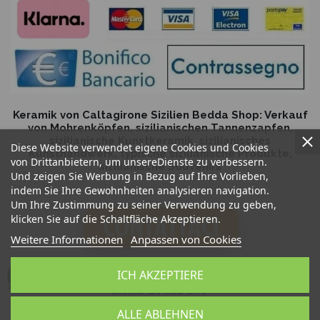
Keramik von Caltagirone Sizilien Bedda Shop: Verkauf
von Mohrenköpfen, sizilianischen Tannenzapfen,
sizilianische Kunstkeramik, sizilianisches
Diese Website verwendet eigene Cookies und Cookies
Kunsthandwerk, typische sizilianische Produkte,
von Drittanbietern, um unsereDienste zu verbessern.
sizilianische Souvenirs
Und zeigen Sie Werbung in Bezug auf Ihre Vorlieben,
indem Sie Ihre Gewohnheiten analysieren navigation.
Um Ihre Zustimmung zu seiner Verwendung zu geben,
klicken Sie auf die Schaltfläche Akzeptieren.
Weitere Informationen
Anpassen von Cookies
ICH AKZEPTIERE
Sicilia Bedda Snc
P.IVA 06931540824
ALLE ABLEHNEN