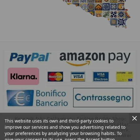
Keramik från Caltagirone Sicilien Bedda Shop:
This website uses its own and third-party cookies to
Försäljning av Moors Heads, sicilianska tallkottar,
improve our services and show you advertising related to
siciliansk konstnärlig keramik, siciliansk hantverk,
your preferences by analyzing your browsing habits. To
typiska sicilianska produkter, sicilianska souvenirer
give your consent to its use, press the Accept button.