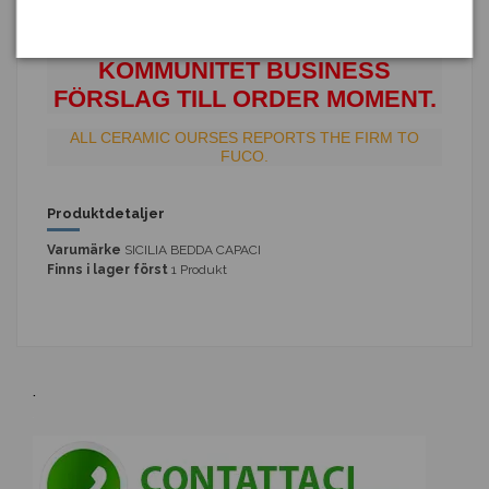
OF THE FACT I MANO
OM DU ERFRÅNGAR EN
KOMMUNITET BUSINESS
FÖRSLAG TILL ORDER MOMENT.
ALL CERAMIC OURSES REPORTS THE FIRM TO
FUCO.
Produktdetaljer
Varumärke
SICILIA BEDDA CAPACI
Finns i lager först
1 Produkt
.