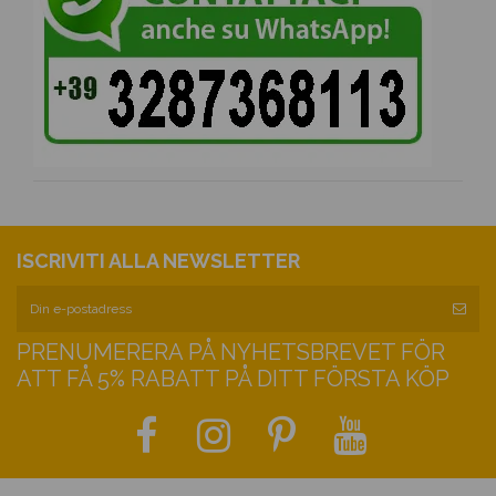
ISCRIVITI ALLA NEWSLETTER
PRENUMERERA PÅ NYHETSBREVET FÖR
ATT FÅ 5% RABATT PÅ DITT FÖRSTA KÖP