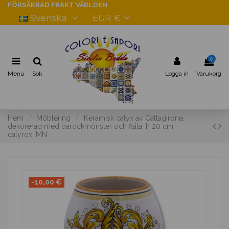
FÖRSÄKRAD FRAKT VÄRLDEN
Svenska
EUR €
0
Menu
Sök
Logga in
Varukorg
Hem
Möblering
Keramisk calyx av Caltagirone,
dekorerad med barockmönster och fläta, h 20 cm
calyrox. MN
-10,00 €