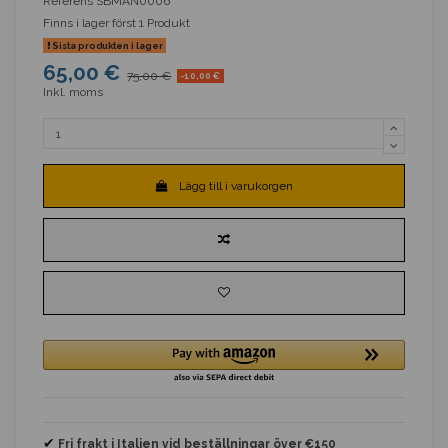
Referens
SBMAN0006
Finns i lager först
1 Produkt
Sista produkten i lager
65,00 €
75,00 €
-10,00 €
Inkl. moms
Lägg till i varukorgen
✔
Fri frakt i Italien vid beställningar över €150