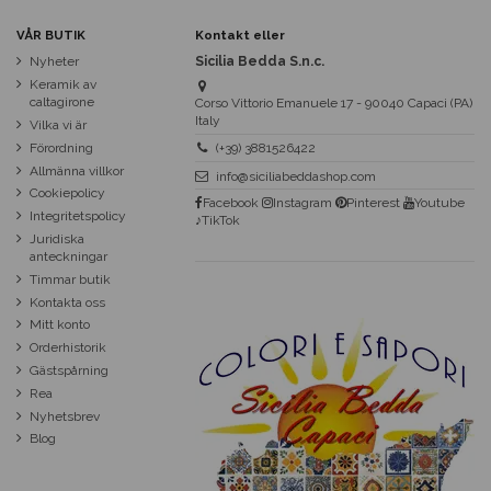
VÅR BUTIK
Kontakt eller
Nyheter
Sicilia Bedda S.n.c.
Keramik av
caltagirone
Corso Vittorio Emanuele 17 - 90040 Capaci (PA)
Italy
Vilka vi är
Förordning
(+39) 3881526422
Allmänna villkor
info@siciliabeddashop.com
Cookiepolicy
Facebook
Instagram
Pinterest
Youtube
Integritetspolicy
♪TikTok
Juridiska
anteckningar
Timmar butik
Kontakta oss
Mitt konto
Orderhistorik
Gästspårning
Rea
Nyhetsbrev
Blog