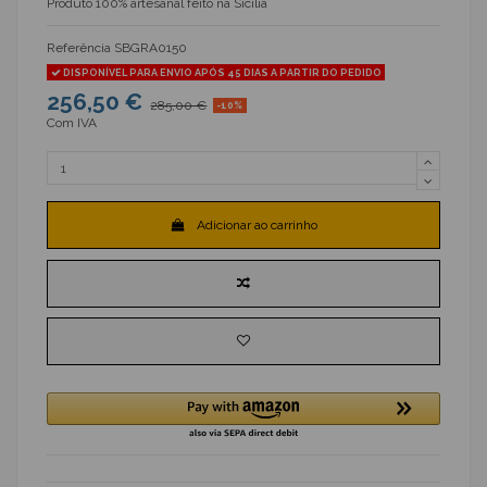
Produto 100% artesanal feito na Sicília
Referência
SBGRA0150
DISPONÍVEL PARA ENVIO APÓS 45 DIAS A PARTIR DO PEDIDO
256,50 €
285,00 €
-10%
Com IVA
Adicionar ao carrinho