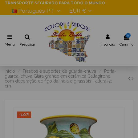
TRANSPORTE SEGURADO PARA TODO O MUNDO
Português PT
EUR €
0
Menu
Pesquisa
Inscrição
Carrinho
Início
Frascos e suportes de guarda-chuva
Porta-
guarda-chuva Giara grande em cerâmica Caltagirone
com decoração de figo da Índia e girassóis - altura 50
cm
-10%