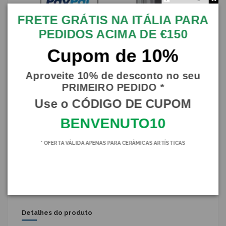
FRETE GRÁTIS NA ITÁLIA PARA
PEDIDOS ACIMA DE €150
Cupom de 10%
Aproveite 10% de desconto no seu
PRIMEIRO PEDIDO *
Descrição
Use o CÓDIGO DE CUPOM
Porta-guarda-chuva Giara grande com 50 cm de altura em
BENVENUTO10
cerâmica Caltagirone fina
Totalmente feito à mão no torno e decorado à mão
* OFERTA VÁLIDA APENAS PARA CERÂMICAS ARTÍSTICAS
Esplêndida decoração com folhas de figo da Índia e girassóis
Também ideal como suporte para guarda-chuvas, irá decorar com
bom gosto um canto da sua casa ou jardim
Assinatura de fogo e certificado de garantia
Detalhes do produto