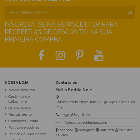
INSCREVA-SE NA NEWSLETTER PARA
RECEBER 5% DE DESCONTO NA SUA
PRIMEIRA COMPRA
NOSSA LOJA
Contato ou
Novos produtos
Sicilia Bedda S.n.c.
Cerâmica de
caltagirone
Corso Vittorio Emanuele 17 - 90040 Capaci (PA)
Italy
Quem somos
Regulamento
(+39) 3881526422
Condições Gerais
info@siciliabeddashop.com
Política de cookies
Facebook
Instagram
Pinterest
Youtube
Política de privacidade
♪TikTok