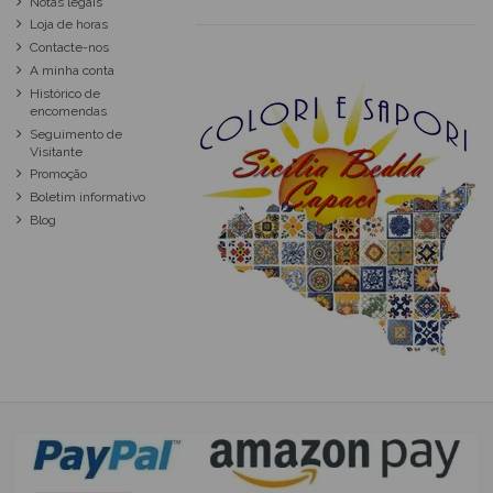
Notas legais
Loja de horas
Contacte-nos
A minha conta
Histórico de
encomendas
Seguimento de
Visitante
Promoção
Boletim informativo
Blog