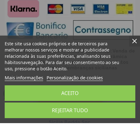
Este site usa cookies próprios e de terceiros para
melhorar nossos serviços e mostrar a publicidade
Cerâmica de Caltagirone Sicily Bedda Shop: Venda de
relacionada às suas preferências, analisando seus
cabeças de mouros, pinhas sicilianas, cerâmica
hábitosnavegação. Para dar seu consentimento ao seu
artística siciliana, artesanato siciliano, produtos
típicos sicilianos, lembranças sicilianas
uso, pressione o botão Aceito.
Mais informações
Personalização de cookies
ACEITO
REJEITAR TUDO
Sicilia Bedda Snc
P.IVA 06931540824
Copyright © 2024