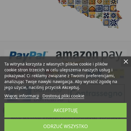
Ta witryna korzysta z własnych plików cookie i plików
cookie stron trzecich w celu ulepszenia naszych usług i
pokazywać Ci reklamy związane z Twoimi preferencjami,
analizując Twoje nawyki nawigacja. Aby wyrazić zgodę na
jego użycie, naciśnij przycisk Akceptuj.
Więcej informacji
Dostosuj pliki cookie
AKCEPTUJĘ
Ceramika Caltagirone Sycylia Bedda Sklep: sprzedaż
głów Maurów, szyszki sosny sycylijskiej, sycylijska
ceramika artystyczna, sycylijskie rękodzieło, typowe
ODRZUĆ WSZYSTKO
produkty sycylijskie, sycylijskie pamiątki