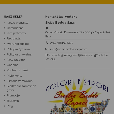
NASZ SKLEP
Kontakt lub kontakt
Nowe produkty
Sicilia Bedda S.n.c.
Ceramiczna
Corso Vittorio Emanuele 17 - 90040 Capaci (PA)
Kim jesteśmy
Italy
Regulacja
(+39) 3881526422
Warunki ogólne
Polityka życiowa
info@siciliabeddashop.com
Polityka prywatna
Facebook
Instagram
Pinterest
Youtube
♪TikTok
Noty prawne
Godzina
Kontakt z nami
Moje konto
Historia zamówień
Śledzenie zamówień
gości
Promocje
Biuletyn
Blog