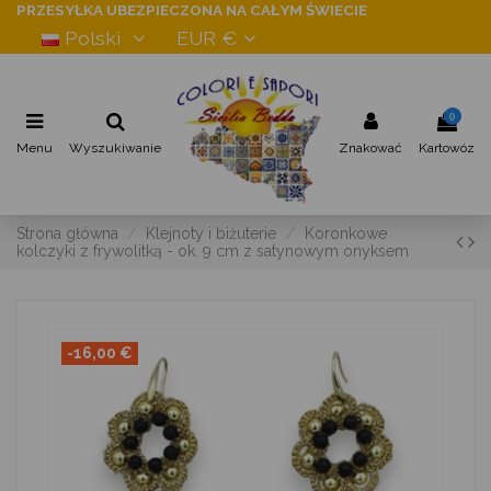
PRZESYŁKA UBEZPIECZONA NA CAŁYM ŚWIECIE
Polski
EUR €
0
Menu
Wyszukiwanie
Znakować
Kartowóz
Strona główna
Klejnoty i biżuterie
Koronkowe
kolczyki z frywolitką - ok. 9 cm z satynowym onyksem
-16,00 €