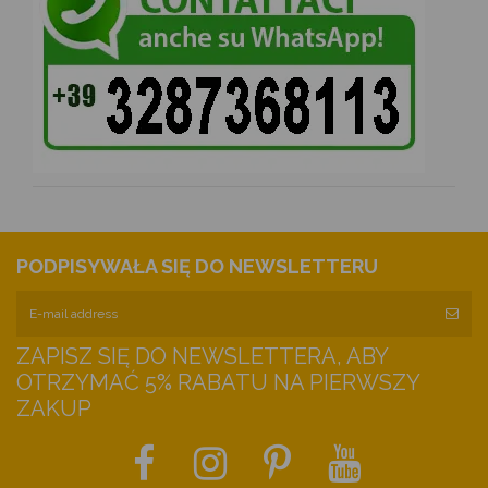
PODPISYWAŁA SIĘ DO NEWSLETTERU
ZAPISZ SIĘ DO NEWSLETTERA, ABY
OTRZYMAĆ 5% RABATU NA PIERWSZY
ZAKUP