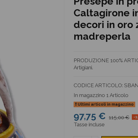
Presepe in pr
Caltagirone i
decori in oro
madreperla
PRODUZIONE 100% ARTIGI
Artigiani.
CODICE ARTICOLO:
SBAN
In magazzino
1 Articolo
Ultimi articoli in magazzino
97,75 €
115,00 €
-
Tasse incluse