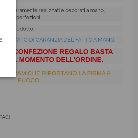
ianali interamente realizzati e decorati a mano,
ccole imperfezioni,
à del prodotto.
E
RTIFICATO DI GARANZIA DEL FATTO A MANO.
 UNA CONFEZIONE REGALO BASTA
O AL MOMENTO DELL'ORDINE.
E CERAMICHE RIPORTANO LA FIRMA A
FUOCO.
PACI