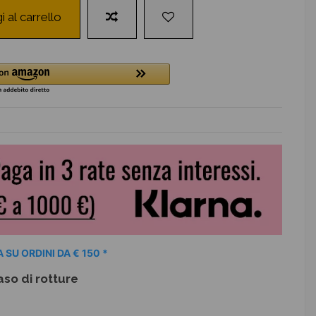
i al carrello
 SU ORDINI DA € 150 *
aso di rotture