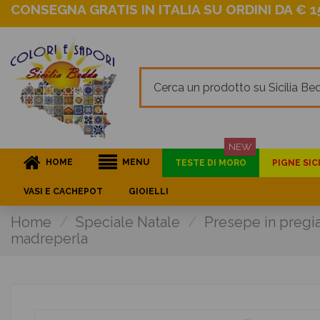
CONSEGNA GRATIS IN ITALIA SU ORDINI DA € 15
NEW
HOME
MENU
TESTE DI MORO
PIGNE SIC
VASI E CACHEPOT
GIOIELLI
Home
Speciale Natale
Presepe in pregia
madreperla