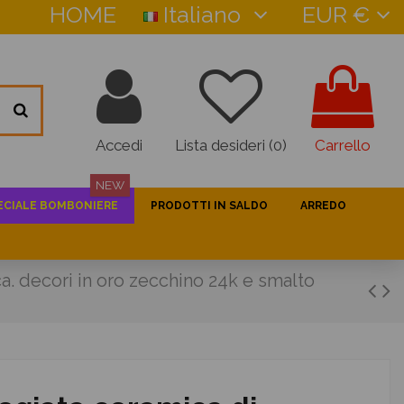
HOME
Italiano
EUR €
Accedi
Lista desideri (
0
)
Carrello
NEW
ECIALE BOMBONIERE
PRODOTTI IN SALDO
ARREDO
a. decori in oro zecchino 24k e smalto