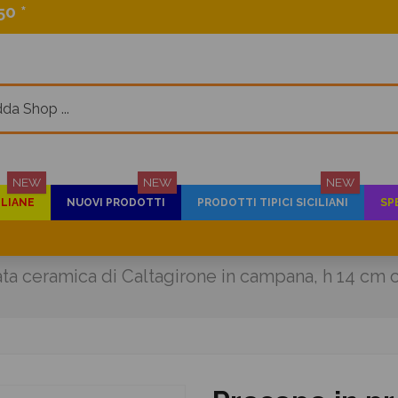
0 *
NEW
NEW
NEW
ILIANE
NUOVI PRODOTTI
PRODOTTI TIPICI SICILIANI
SP
ta ceramica di Caltagirone in campana, h 14 cm c