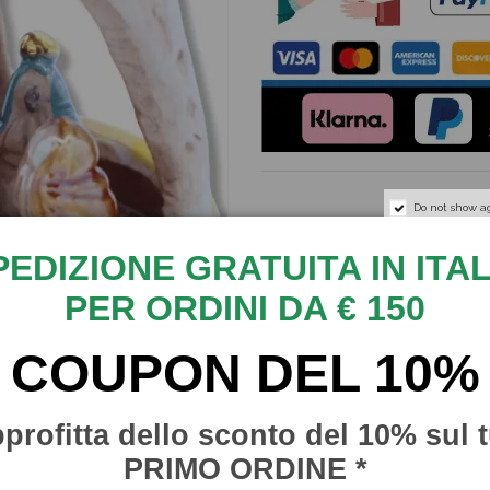
Do not show a
Descrizione
PEDIZIONE GRATUITA IN ITAL
Splendido Presepe artigiana
PER ORDINI DA € 150
campana, realizzato e deco
artigiani.
COUPON DEL 10%
Presepe smaltato in madreper
Misure: Altezza: 14 cm, larg
profitta dello sconto del 10% sul 
Presepe che decorerà con g
PRIMO ORDINE *
prezioso e magico, il tuo Na