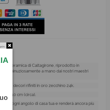
gain.
IA
le in ceramica di Caltagirone, riprodotto in
rato minuziosamente a mano dai nostri maestri
la e decori rifiniti in oro zecchino 24k.
hezza 10 cm (circa).
tuo
usto ogni angolo di casa tua e renderà ancora più
tale.