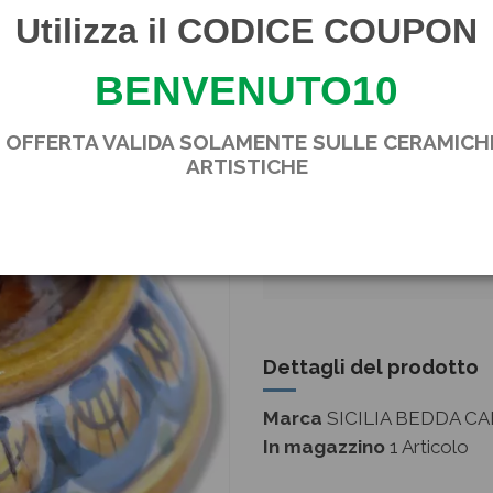
Utilizza il CODICE COUPON
Trattandosi di articoli artig
qualora ci fossero delle pi
BENVENUTO10
queste denotano l'originalit
* OFFERTA VALIDA SOLAMENTE SULLE CERAMICH
VIENE FORNITO IL CE
ARTISTICHE
SE PREFERITE
COMUNICARL
TUTTE LE NOSTR
Dettagli del prodotto
Marca
SICILIA BEDDA CA
In magazzino
1 Articolo