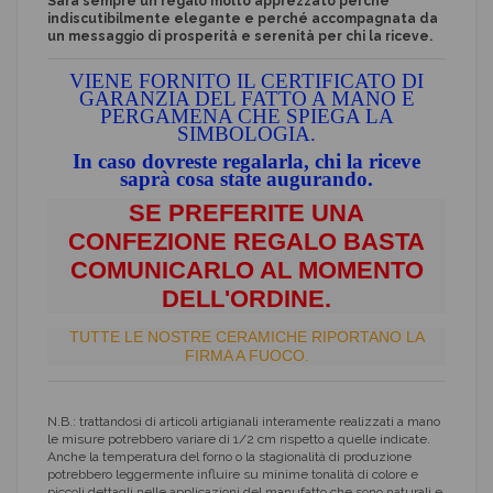
Sarà sempre un regalo molto apprezzato perché
indiscutibilmente elegante e perché accompagnata da
un messaggio di prosperità e serenità per chi la riceve.
VIENE FORNITO IL CERTIFICATO DI
GARANZIA DEL FATTO A MANO E
PERGAMENA CHE SPIEGA LA
SIMBOLOGIA.
In caso dovreste regalarla, chi la riceve
saprà cosa state augurando.
SE PREFERITE UNA
CONFEZIONE REGALO BASTA
COMUNICARLO AL MOMENTO
DELL'ORDINE.
TUTTE LE NOSTRE CERAMICHE RIPORTANO LA
FIRMA A FUOCO.
N.B.: trattandosi di articoli artigianali interamente realizzati a mano
le misure potrebbero variare di 1/2 cm rispetto a quelle indicate.
Anche la temperatura del forno o la stagionalità di produzione
potrebbero leggermente influire su minime tonalità di colore e
piccoli dettagli nelle applicazioni del manufatto che sono naturali e