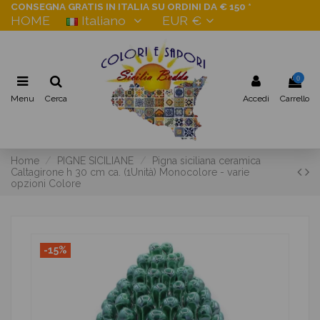
CONSEGNA GRATIS IN ITALIA SU ORDINI DA € 150 *
HOME
Italiano
EUR €
0
Menu
Cerca
Accedi
Carrello
Home
PIGNE SICILIANE
Pigna siciliana ceramica
Caltagirone h 30 cm ca. (1Unità) Monocolore - varie
opzioni Colore
-15%