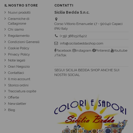
IL NOSTRO STORE
CONTATTI
Nuovi prodotti
Sicilia Bedda S.n.c.
Ceramiche di
Caltagirone
Corso Vittorio Emanuele 17 - 90040 Capaci
(PA) Italy
Chi siamo
Regolamento
(+39) 3881526422
Condizioni Generali
info@siciliabeddashop.com
Cookie Policy
Facebook
Instagram
Pinterest
Youtube
Privacy Policy
♪TikTok
Note legali
Orari Negozio
SEGUI SICILIA BEDDA SHOP ANCHE SUI
Contattaci
NOSTRI SOCIAL
Il mio account
Storico ordini
Tracciatura ospite
Offerte
Newsletter
Blog