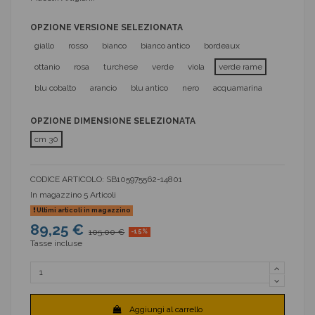
OPZIONE VERSIONE SELEZIONATA
giallo
rosso
bianco
bianco antico
bordeaux
ottanio
rosa
turchese
verde
viola
verde rame
blu cobalto
arancio
blu antico
nero
acquamarina
OPZIONE DIMENSIONE SELEZIONATA
cm 30
CODICE ARTICOLO:
SB105975562-14801
In magazzino
5 Articoli
Ultimi articoli in magazzino
89,25 €
105,00 €
-15%
Tasse incluse
Aggiungi al carrello