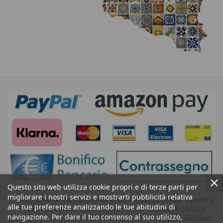
Questo sito web utilizza cookie propri e di terze parti per
migliorare i nostri servizi e mostrarti pubblicità relativa
Ceramiche di Caltagirone Sicilia Bedda Shop: Vendita
alle tue preferenze analizzando le tue abitudini di
Teste di Moro, Pigne Siciliane, Ceramica Artistica
navigazione. Per dare il tuo consenso al suo utilizzo,
Siciliana, Artigianato Siciliano, Prodotti Tipici Siciliani,