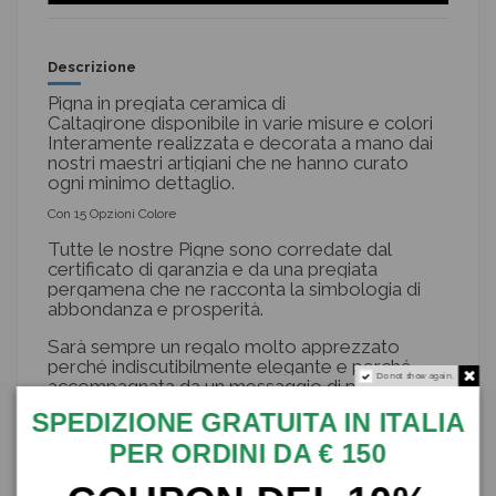
Descrizione
Pigna in pregiata ceramica di
Caltagirone disponibile in varie misure e colori
Interamente realizzata e decorata a mano dai
nostri maestri artigiani che ne hanno curato
ogni minimo dettaglio.
Con 15 Opzioni Colore
Tutte le nostre Pigne sono corredate dal
certificato di garanzia e da una pregiata
pergamena che ne racconta la simbologia di
abbondanza e prosperità.
Sarà sempre un regalo molto apprezzato
perché indiscutibilmente elegante e perché
Do not show again.
accompagnata da un messaggio di prosperità e
serenità per chi la riceve.
SPEDIZIONE GRATUITA IN ITALIA
Prezzo riferito al singolo pezzo.
PER ORDINI DA € 150
Ogni pezzo è un pezzo unico!