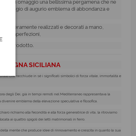
anche in omaggio una bellissima pergamena che ne
l messaggio di augurio emblema di abbondanza e
ianali interamente realizzati e decorati a mano,
ccole imperfezioni,
E
tà del prodotto.
LA PIGNA SICILIANA
le che racchiude in sé i significati simbolici di forza vitale, immortalità e
ra degli Dei, già in tempi remoti nel Mediterraneo rappresentava la
 a divenire emblema della elevazione speculativa e filosofica.
iaro richiamo alla fecondità e alla forza generatrice di vita, la ritroviamo
cata ai quattro spigoli dei letti matrimoniali in ferro.
tà della mente che produce idee di rinnovamento e crescita in quanto la sua