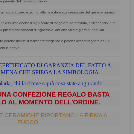
la pineale del cervello umano.
osmico, allo zero e quindi alla nascita e alla creazione del genere umano.
na assume anche il significato di longevità ed eternità, arricchendo in tal
lastri dei cancelli d'ingresso di antiche ville e giardini nobiliari.
to perché indiscutibilmente elegante e perché accompagnata da un
chi la riceve.
CERTIFICATO DI GARANZIA DEL FATTO A
MENA CHE SPIEGA LA SIMBOLOGIA.
larla, chi la riceve saprà cosa state augurando.
 UNA CONFEZIONE REGALO BASTA
O AL MOMENTO DELL'ORDINE.
E CERAMICHE RIPORTANO LA FIRMA A
FUOCO.