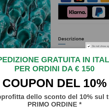
Descrizione
Do not show a
Splendida Lampada Pigna in
realizzata e decorata a mano
PEDIZIONE GRATUITA IN ITAL
Uniche nel loro genere imp
PER ORDINI DA € 150
e raffinatezza.
COUPON DEL 10%
Misure: Altezza 45 cm, diam
Firma a fuoco, punzone e ce
profitta dello sconto del 10% sul 
Lampadina non inclusa.
PRIMO ORDINE *