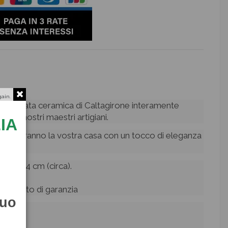
gain.
 pregiata ceramica di Caltagirone interamente
 dai nostri maestri artigiani.
IA
reziosiranno la vostra casa con un tocco di eleganza
etro 24 cm (circa).
rtificato di garanzia
tuo