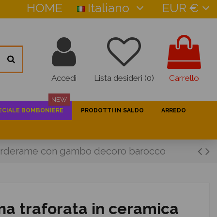
HOME
Italiano
EUR €
Accedi
Lista desideri (
0
)
Carrello
NEW
ECIALE BOMBONIERE
PRODOTTI IN SALDO
ARREDO
 Verderame con gambo decoro barocco
a traforata in ceramica