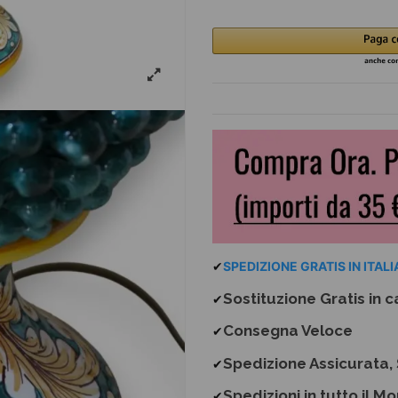
✔
SPEDIZIONE GRATIS IN ITALIA
Sostituzione Gratis
in c
✔
Consegna Veloce
✔
Spedizione Assicurata, 
✔
Spedizioni in tutto il M
✔