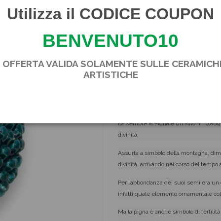
Con ogni pigna riceverete 
Utilizza il CODICE COUPON
racconta la simbologia e i
prosperità
BENVENUTO10
Trattandosi di articoli artig
qualora ci fossero delle pi
* OFFERTA VALIDA SOLAMENTE SULLE CERAMICH
queste denotano l'originali
ARTISTICHE
Da sempre la Pigna è un sinonimo augura
divinità.
Assurta a simbolo della montagna, dimo
divinità, arrivando nel corso del tempo
Per l’abbondanza dei suoi semi era un ch
infatti quale elemento ornamentale collo
Ma la pigna è anche simbolo di fertili