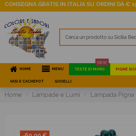
CONSEGNA GRATIS IN ITALIA SU ORDINI DA € 15
NEW
HOME
MENU
TESTE DI MORO
PIGNE SIC
VASI E CACHEPOT
GIOIELLI
Home
Lampade e Lumi
Lampada Pigna t
-60,00 €