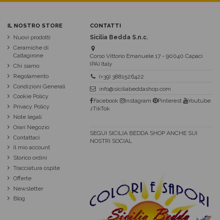
IL NOSTRO STORE
CONTATTI
Nuovi prodotti
Sicilia Bedda S.n.c.
Ceramiche di
Caltagirone
Corso Vittorio Emanuele 17 - 90040 Capaci
(PA) Italy
Chi siamo
Regolamento
(+39) 3881526422
Condizioni Generali
info@siciliabeddashop.com
Cookie Policy
Facebook
Instagram
Pinterest
Youtube
Privacy Policy
♪TikTok
Note legali
Orari Negozio
SEGUI SICILIA BEDDA SHOP ANCHE SUI
Contattaci
NOSTRI SOCIAL
Il mio account
Storico ordini
Tracciatura ospite
Offerte
Newsletter
Blog