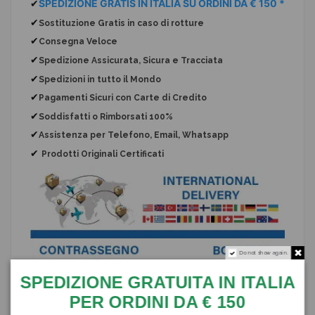
✔
SPEDIZIONE GRATIS IN ITALIA SU ORDINI DA € 150 *
✔
Sostituzione Gratis
in caso di rotture
✔
Consegna Veloce
✔
Spedizione Assicurata, Sicura e Tracciata
✔
Spedizioni in tutto il Mondo
✔
Pagamenti Sicuri con Carte di Credito
✔
Soddisfatti o Rimborsati 100%
✔
Assistenza per Telefono, Email, Whatsapp
✔
Prodotti Originali Certificati
Do not show again.
SPEDIZIONE GRATUITA IN ITALIA
PER ORDINI DA € 150