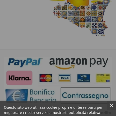
Questo sito web utilizza cookie propri e di terze parti per
migliorare i nostri servizi e mostrarti pubblicità relativa
Ceramiche di Caltagirone Sicilia Bedda Shop: Vendita