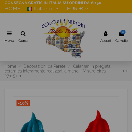
CONSEGNA GRATIS IN ITALIA SU ORDINI DA € 150 *
HOME
Italiano
EUR €
0
Menu
Cerca
Accedi
Carrello
Home
Decorazioni da Parete
Calamari in pregiata
ceramica interamente realizzati a mano - Misure circa
27x15 cm
-10%