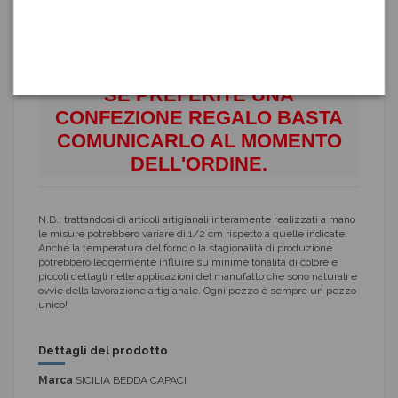
Ogni prezzo è unico
VIENE FORNITO IL CERTIFICATO DI
GARANZIA DEL FATTO A MANO
SE PREFERITE UNA
CONFEZIONE REGALO BASTA
COMUNICARLO AL MOMENTO
DELL'ORDINE.
N.B.: trattandosi di articoli artigianali interamente realizzati a mano
le misure potrebbero variare di 1/2 cm rispetto a quelle indicate.
Anche la temperatura del forno o la stagionalità di produzione
potrebbero leggermente influire su minime tonalità di colore e
piccoli dettagli nelle applicazioni del manufatto che sono naturali e
ovvie della lavorazione artigianale. Ogni pezzo è sempre un pezzo
unico!
Dettagli del prodotto
Marca
SICILIA BEDDA CAPACI