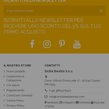
ISCRIVITI ALLA NEWSLETTER
ISCRIVITI ALLA NEWSLETTER PER
RICEVERE UNO SCONTO DEL 5% SUL TUO
PRIMO ACQUISTO
IL NOSTRO STORE
CONTATTI
Nuovi prodotti
Sicilia Bedda S.n.c.
Ceramiche di
Caltagirone
Corso Vittorio Emanuele 17 - 90040 Capaci
(PA) Italy
Chi siamo
Regolamento
(+39) 3881526422
Condizioni Generali
info@siciliabeddashop.com
Cookie Policy
Facebook
Instagram
Pinterest
Youtube
Privacy Policy
♪TikTok