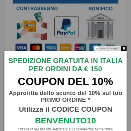
Do not show again.
SPEDIZIONE GRATUITA IN ITALIA
PER ORDINI DA € 150
COUPON DEL 10%
Descrizione
Approfitta dello sconto del 10% sul tuo
Splendido Calamaro in pregiata ceramica interamente realizzato a
PRIMO ORDINE *
mano dai nostri maestri artigiani che ne hanno curato ogni minimo
dettaglio
Utilizza il CODICE COUPON
Disponibile in vari colori
BENVENUTO10
Modello grande, misure circa 27x15 cm
Presenta un foro sul retro per poterlo appendere
* OFFERTA VALIDA SOLAMENTE SULLE CERAMICHE ARTISTICHE