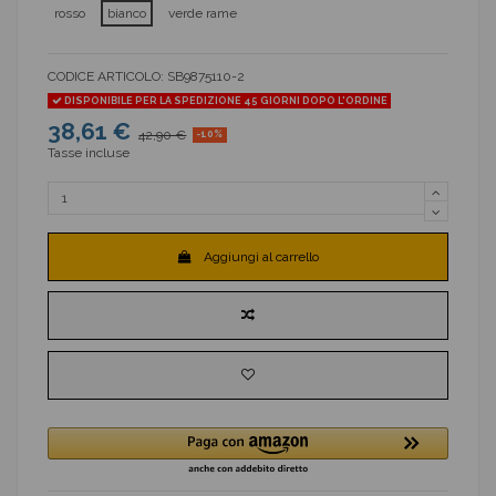
rosso
bianco
verde rame
CODICE ARTICOLO:
SB9875110-2
DISPONIBILE PER LA SPEDIZIONE 45 GIORNI DOPO L'ORDINE
38,61 €
42,90 €
-10%
Tasse incluse
Aggiungi al carrello