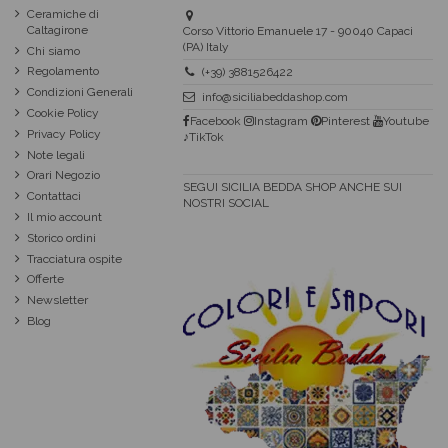
Ceramiche di
Caltagirone
Corso Vittorio Emanuele 17 - 90040 Capaci
(PA) Italy
Chi siamo
Regolamento
(+39) 3881526422
Condizioni Generali
info@siciliabeddashop.com
Cookie Policy
Facebook
Instagram
Pinterest
Youtube
Privacy Policy
♪TikTok
Note legali
Orari Negozio
SEGUI SICILIA BEDDA SHOP ANCHE SUI
Contattaci
NOSTRI SOCIAL
Il mio account
Storico ordini
Tracciatura ospite
Offerte
Newsletter
Blog