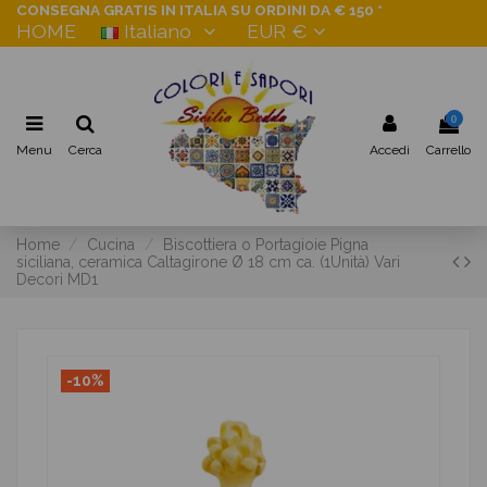
CONSEGNA GRATIS IN ITALIA SU ORDINI DA € 150 *
HOME
Italiano
EUR €
0
Menu
Cerca
Accedi
Carrello
Home
Cucina
Biscottiera o Portagioie Pigna
siciliana, ceramica Caltagirone Ø 18 cm ca. (1Unità) Vari
Decori MD1
-10%