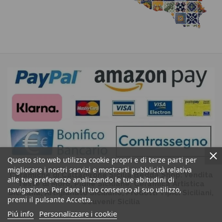
Questo sito web utilizza cookie propri e di terze parti per
migliorare i nostri servizi e mostrarti pubblicità relativa
Ceramiche di Caltagirone Sicilia Bedda Shop: Vendita
alle tue preferenze analizzando le tue abitudini di
Teste di Moro, Pigne Siciliane, Ceramica Artistica
navigazione. Per dare il tuo consenso al suo utilizzo,
Siciliana, Artigianato Siciliano, Prodotti Tipici Siciliani,
premi il pulsante Accetta.
Souvenir Sicilia
Piú info
Personalizzare i cookie