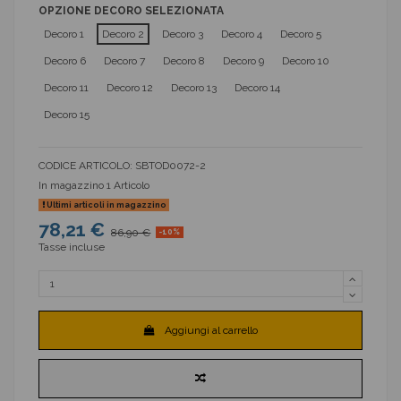
OPZIONE DECORO SELEZIONATA
Decoro 1
Decoro 2
Decoro 3
Decoro 4
Decoro 5
Decoro 6
Decoro 7
Decoro 8
Decoro 9
Decoro 10
Decoro 11
Decoro 12
Decoro 13
Decoro 14
Decoro 15
CODICE ARTICOLO:
SBTOD0072-2
In magazzino
1 Articolo
Ultimi articoli in magazzino
78,21 €
86,90 €
-10%
Tasse incluse
Aggiungi al carrello