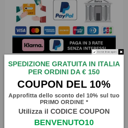
Do not show again.
SPEDIZIONE GRATUITA IN ITALIA
Descrizione
PER ORDINI DA € 150
Splendido Contenitore Porta Aglio o Cipolla in
COUPON DEL 10%
ceramica di Caltagirone realizzato e decorato
minuziosamente a mano dai nostri maestri
artigiani.
Approfitta dello sconto del 10% sul tuo
Misure: Altezza 20 cm, diametro 15 cm (circa).
PRIMO ORDINE *
Da utilizzare anche come centro tavola,
Utilizza il CODICE COUPON
abbellirà sicuramente ogni angolo della vostra
casa.
BENVENUTO10
Trattandosi di articoli artigianali interamente