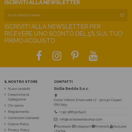
ISCRIVITI ALLA NEWSLETTER
ISCRIVITI ALLA NEWSLETTER PER
RICEVERE UNO SCONTO DEL 5% SUL TUO
PRIMO ACQUISTO
IL NOSTRO STORE
CONTATTI
Nuovi prodotti
Sicilia Bedda S.n.c.
Ceramiche di
Caltagirone
Corso Vittorio Emanuele 17 - 90040 Capaci
(PA) Italy
Chi siamo
Regolamento
(+39) 3881526422
Condizioni Generali
info@siciliabeddashop.com
Cookie Policy
Facebook
Instagram
Pinterest
Youtube
Privacy Policy
♪TikTok