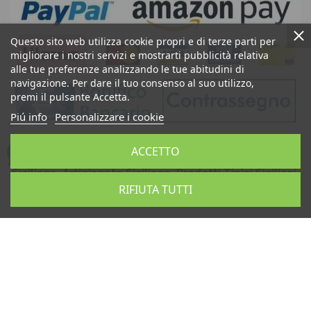
Questo sito web utilizza cookie propri e di terze parti per
migliorare i nostri servizi e mostrarti pubblicità relativa
alle tue preferenze analizzando le tue abitudini di
navigazione. Per dare il tuo consenso al suo utilizzo,
premi il pulsante Accetta.
Piú info
Personalizzare i cookie
Ceramiche di Caltagirone Sicilia Bedda Shop: Vendita
ACCETTO
Teste di Moro, Pigne Siciliane, Ceramica Artistica
Siciliana, Artigianato Siciliano, Prodotti Tipici Siciliani,
Souvenir Sicilia
RIFIUTA TUTTI
Sicilia Bedda Snc