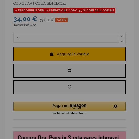
CODICE ARTICOLO:
SBTOD0141
DISPONIBILE PER LA SPEDIZIONE DOPO 45 GIORNI DALL'ORDINE
34,00 €
39,00 €
-5,00 €
Tasse incluse
Aggiungi al carrello