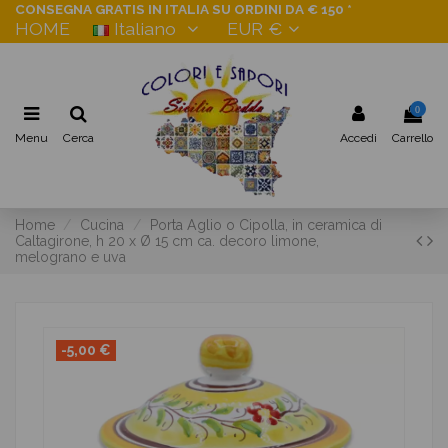
CONSEGNA GRATIS IN ITALIA SU ORDINI DA € 150 *
HOME
Italiano
EUR €
0
Menu
Cerca
Accedi
Carrello
Home
Cucina
Porta Aglio o Cipolla, in ceramica di
Caltagirone, h 20 x Ø 15 cm ca. decoro limone,
melograno e uva
-5,00 €