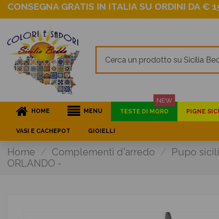
CONSEGNA GRATIS IN ITALIA SU ORDINI DA € 15
NEW
HOME
MENU
TESTE DI MORO
PIGNE SIC
VASI E CACHEPOT
GIOIELLI
Home
Complementi d'arredo
Pupo sicil
ORLANDO -