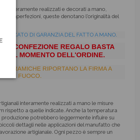
ianali interamente realizzati e decorati a mano,
cole imperfezioni, queste denotano l'originalità del
RTIFICATO DI GARANZIA DEL FATTO A MANO.
E
 UNA CONFEZIONE REGALO BASTA
O AL MOMENTO DELL'ORDINE.
E CERAMICHE RIPORTANO LA FIRMA A
FUOCO.
 artigianali interamente realizzati a mano le misure
m rispetto a quelle indicate. Anche la temperatura
 di produzione potrebbero leggermente influire su
piccoli dettagli nelle applicazioni del manufatto che
 lavorazione artigianale. Ogni pezzo è sempre un