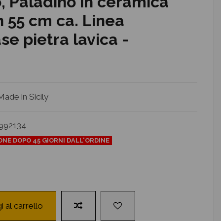
o, Paladino in ceramica
h 55 cm ca. Linea
se pietra lavica -
ade in Sicily
992134
IONE DOPO 45 GIORNI DALL'ORDINE
i al carrello