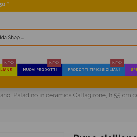
0 *
NEW
NEW
NEW
ILIANE
NUOVI PRODOTTI
PRODOTTI TIPICI SICILIANI
SP
iano, Paladino in ceramica Caltagirone, h 55 cm ca.