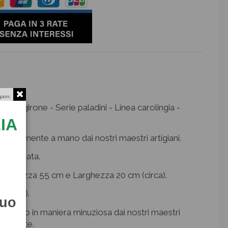
gain.
 Caltagirone - Serie paladini - Linea carolingia -
IA
ziosamente a mano dai nostri maestri artigiani.
eramizzata.
ta: Altezza 55 cm e Larghezza 20 cm (circa).
(circa).
tuo
izzato in maniera minuziosa dai nostri maestri
ra d’arte.