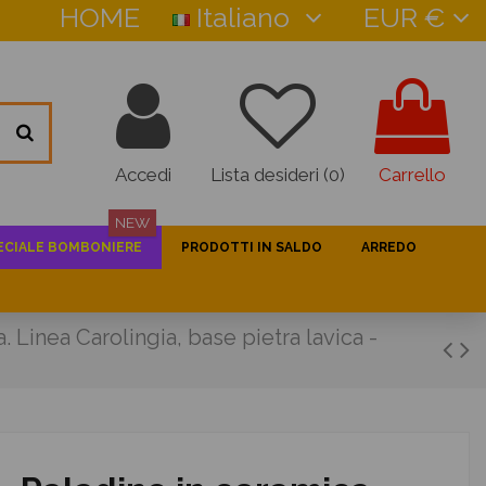
HOME
Italiano
EUR €
Accedi
Lista desideri (
0
)
Carrello
NEW
ECIALE BOMBONIERE
PRODOTTI IN SALDO
ARREDO
 Linea Carolingia, base pietra lavica -