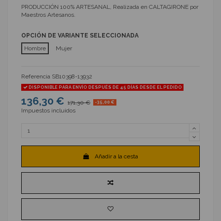
PRODUCCIÓN 100% ARTESANAL, Realizada en CALTAGIRONE por
Maestros Artesanos.
OPCIÓN DE VARIANTE SELECCIONADA
Hombre
Mujer
Referencia
SB10398-13932
DISPONIBLE PARA ENVÍO DESPUÉS DE 45 DÍAS DESDE EL PEDIDO
136,30 €
171,30 €
-35,00 €
Impuestos incluidos
Añadir a la cesta