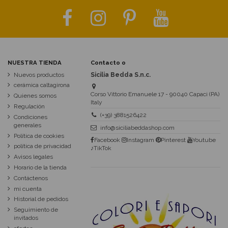
NUESTRA TIENDA
Contacto o
Nuevos productos
Sicilia Bedda S.n.c.
cerámica caltagirona
Corso Vittorio Emanuele 17 - 90040 Capaci (PA)
Quienes somos
Italy
Regulación
(+39) 3881526422
Condiciones
generales
info@siciliabeddashop.com
Política de cookies
Facebook
Instagram
Pinterest
Youtube
política de privacidad
♪TikTok
Avisos legales
Horario de la tienda
Contáctenos
mi cuenta
Historial de pedidos
Seguimiento de
invitados