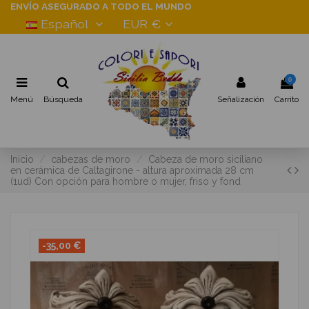
ENVÍO ASEGURADO A TODO EL MUNDO
Español
EUR €
0
Menú
Búsqueda
Señalización
Carrito
Inicio
cabezas de moro
Cabeza de moro siciliano
en cerámica de Caltagirone - altura aproximada 28 cm
(1ud) Con opción para hombre o mujer, friso y fond
-35,00 €