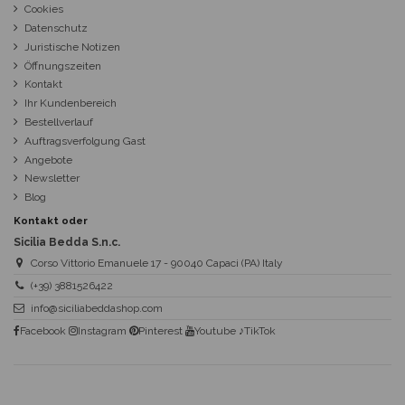
Cookies
Datenschutz
Juristische Notizen
Öffnungszeiten
Kontakt
Ihr Kundenbereich
Bestellverlauf
Auftragsverfolgung Gast
Angebote
Newsletter
Blog
Kontakt oder
Sicilia Bedda S.n.c.
Corso Vittorio Emanuele 17 - 90040 Capaci (PA) Italy
(+39) 3881526422
info@siciliabeddashop.com
Facebook
Instagram
Pinterest
Youtube
♪TikTok