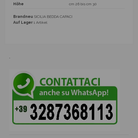
Höhe
cm 26 bis cm 30
Brandneu
SICILIA BEDDA CAPACI
Auf Lager
1 Artikel
.